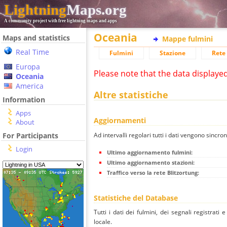
Lightning
Maps.org
A community project with free lightning maps and apps
Oceania
Maps and statistics
Mappe fulmini
Real Time
Fulmini
Stazione
Rete 
Europa
Please note that the data displaye
Oceania
America
Altre statistiche
Information
Apps
Aggiornamenti
About
Ad intervalli regolari tutti i dati vengono sincron
For Participants
Login
Ultimo aggiornamento fulmini:
Ultimo aggiornamento stazioni:
Traffico verso la rete Blitzortung:
Statistiche del Database
Tutti i dati dei fulmini, dei segnali registrati
locale.