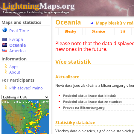
Lightning
Maps.org
A community project with free lightning maps and apps
Oceania
Maps and statistics
Mapy blesků v reá
Real Time
Blesky
Stanice
Síť
Evropa
Please note that the data displaye
Oceania
new ones in the future.
America
Information
Více statistik
Apps
About
Aktualizace
For Participants
Nová data jsou získávána z blitzortung.org v ko
Přihlašovací jméno
Poslední aktualizace dat blesků:
Poslední aktualizace dat ze stanice:
Provoz na Blitzortung.org:
Statistiky databáze
Všechny data o blescích, signálech a stanicích 