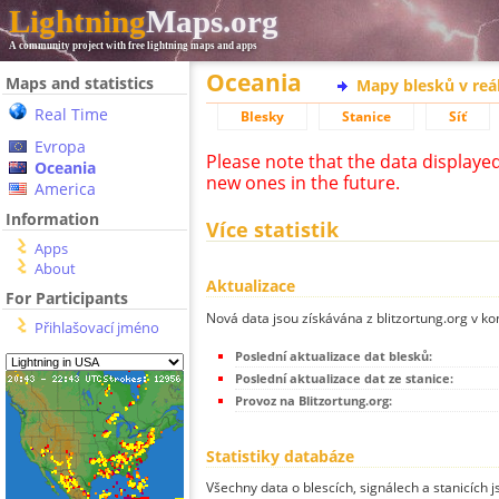
Lightning
Maps.org
A community project with free lightning maps and apps
Oceania
Maps and statistics
Mapy blesků v reá
Real Time
Blesky
Stanice
Síť
Evropa
Please note that the data displaye
Oceania
new ones in the future.
America
Information
Více statistik
Apps
About
Aktualizace
For Participants
Nová data jsou získávána z blitzortung.org v ko
Přihlašovací jméno
Poslední aktualizace dat blesků:
Poslední aktualizace dat ze stanice:
Provoz na Blitzortung.org:
Statistiky databáze
Všechny data o blescích, signálech a stanicích 