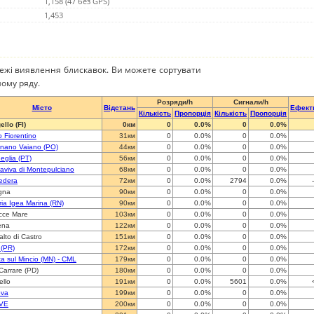
1,158 (47 без GPS)
1,453
режі виявлення блискавок. Ви можете сортувати
ому ряду.
Розряди/h
Сигнали/h
Місто
Відстань
Ефект
Кількість
Пропорція
Кількість
Пропорція
llo (FI)
0км
0
0.0%
0
0.0%
 Fiorentino
31км
0
0.0%
0
0.0%
gnano Vaiano (PO)
44км
0
0.0%
0
0.0%
eglia (PT)
56км
0
0.0%
0
0.0%
aviva di Montepulciano
68км
0
0.0%
0
0.0%
edera
72км
0
0.0%
2794
0.0%
gna
90км
0
0.0%
0
0.0%
ria Igea Marina (RN)
90км
0
0.0%
0
0.0%
cce Mare
103км
0
0.0%
0
0.0%
ena
122км
0
0.0%
0
0.0%
lto di Castro
151км
0
0.0%
0
0.0%
 (PR)
172км
0
0.0%
0
0.0%
ta sul Mincio (MN) - CML
179км
0
0.0%
0
0.0%
Carrare (PD)
180км
0
0.0%
0
0.0%
ello
191км
0
0.0%
5601
0.0%
va
199км
0
0.0%
0
0.0%
 VE
200км
0
0.0%
0
0.0%