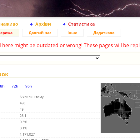
 наживо
Архіви
Статистика
ережа
Довгий час
Інше
Додатково
d here might be outdated or wrong! These pages will be repl
вок
8h
72h
96h
6 хвилин тому
498
49
26.1
0.3%
0.1%
1,171,027