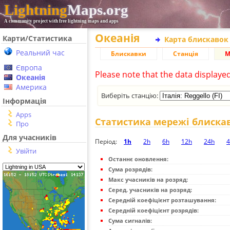
Lightning
Maps.org
A community project with free lightning maps and apps
Океанія
Карти/Статистика
Карта блискавок
Реальний час
Блискавки
Станція
М
Європа
Please note that the data displaye
Океанія
Америка
Виберіть станцію:
Інформація
Apps
Статистика мережі блиска
Про
Для учасників
Період:
1h
2h
6h
12h
24h
4
Увійти
Останнє оновлення:
Сума розрядів:
Макс учасників на розряд:
Серед. учасників на розряд:
Середній коефіцієнт розташування:
Середній коефіцієнт розрядів:
Сума сигналів: