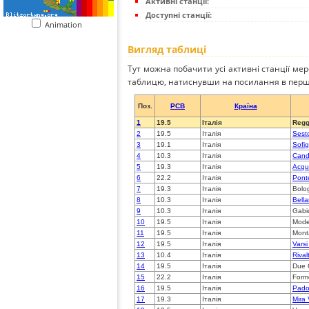
Активні станції:
Доступні станції:
Animation
Вигляд таблиці
Тут можна побачити усі активні станції ме
таблицю, натиснувши на посилання в перш
Поз.
PCB
Країна
1
19.5
Італія
Regge
2
19.5
Італія
Sesto
3
19.1
Італія
Sofi
4
10.3
Італія
Cand
5
19.3
Італія
Acqu
6
22.2
Італія
Pont
7
19.3
Італія
Bolo
8
10.3
Італія
Bella
9
10.3
Італія
Gabi
10
19.5
Італія
Mod
11
19.5
Італія
Monta
12
19.5
Італія
Varsi
13
10.4
Італія
Rival
14
19.5
Італія
Due 
15
22.2
Італія
Form
16
19.5
Італія
Pado
17
19.3
Італія
Mira