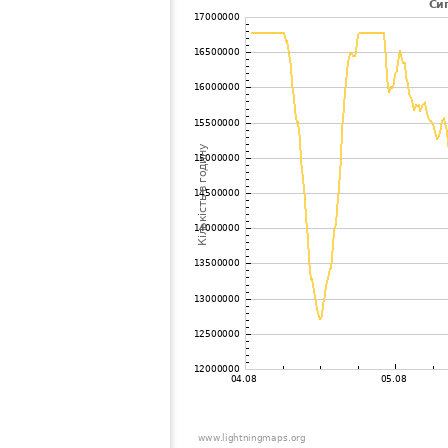
102
19.1
Франція
le th
103
10.4
Австрія
Graz 
104
10.3
Швейцарія
Schw
105
19.4
?
?
106
19.1
Австрія
Z
107
10.4
Швейцарія
Esse
108
10.3
Швейцарія
Esse
109
10.4
Швейцарія
Nuss
110
22.2
Швейцарія
Groll
111
19.3
Німеччина
Jeste
112
10.4
Франція
Marse
113
10.3
Німеччина
Steis
114
19.3
Австрія
Passa
115
6.7
Швейцарія
Oberd
116
19.5
Угорщина
Fels
117
19.5
Німеччина
Unte
118
19.5
Угорщина
Kerc
119
19.5
Австрія
Gersd
120
22.2
Австрія
Schil
121
19.5
Ghana
Abeti
122
10.4
Франція
Izea
123
22.2
Швейцарія
Bass
124
19.3
Хорватія
Poze
125
19.3
Німеччина
M
126
19.3
Німеччина
?
127
10.4
Угорщина
Barc
128
19.4
Німеччина
Vilsb
129
19.3
Франція
Cour