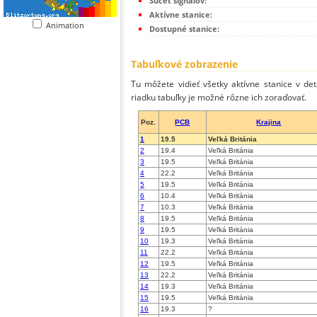
Súčet signálov:
Aktívne stanice:
Animation
Dostupné stanice:
Tabuľkové zobrazenie
Tu môžete vidieť všetky aktívne stanice v de
riadku tabuľky je možné rôzne ich zoraďovať.
Poz.
PCB
Krajina
1
19.5
Veľká Británia
2
19.4
Veľká Británia
3
19.5
Veľká Británia
4
22.2
Veľká Británia
5
19.5
Veľká Británia
6
10.4
Veľká Británia
7
10.3
Veľká Británia
8
19.5
Veľká Británia
9
19.5
Veľká Británia
10
19.3
Veľká Británia
11
22.2
Veľká Británia
12
19.5
Veľká Británia
13
22.2
Veľká Británia
14
19.3
Veľká Británia
15
19.5
Veľká Británia
16
19.3
?