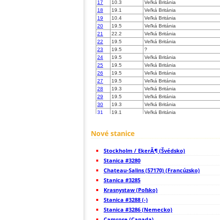
17
10.3
Veľká Británia
18
19.1
Veľká Británia
19
10.4
Veľká Británia
20
19.5
Veľká Británia
21
22.2
Veľká Británia
22
19.5
Veľká Británia
23
19.5
?
24
19.5
Veľká Británia
25
19.5
Veľká Británia
26
19.5
Veľká Británia
27
19.5
Veľká Británia
28
19.3
Veľká Británia
29
19.5
Veľká Británia
30
19.3
Veľká Británia
31
19.1
Veľká Británia
32
19.5
Veľká Británia
33
19.3
Veľká Británia
Nové stanice
34
19.5
Veľká Británia
35
19.5
Veľká Británia
Stockholm / EkerÃ¶ (Švédsko)
36
19.5
Veľká Británia
37
Stanica #3280
19.5
Veľká Británia
38
19.5
Veľká Británia
Chateau-Salins (57170) (Francúzsko)
39
19.5
Veľká Británia
Stanica #3285
40
10.4
Veľká Británia
Krasnystaw (Poľsko)
41
10.4
Veľká Británia
42
Stanica #3288 (-)
10.4
Veľká Británia
43
19.5
Veľká Británia
Stanica #3286 (Nemecko)
44
19.3
Veľká Británia
Camrose (Canada)