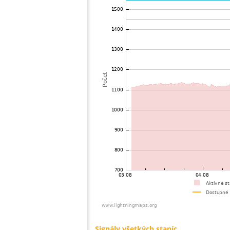
73
19.1
Francúzsko
74
19.5
Francúzsko
75
19.1
Francúzsko
76
10.4
Francúzsko
77
22.2
Francúzsko
78
10.4
Francúzsko
79
19.5
Francúzsko
80
10.4
Francúzsko
81
19.5
Francúzsko
82
19.5
Francúzsko
83
19.1
Francúzsko
84
10.4
Francúzsko
85
10.4
Francúzsko
86
19.3
Írsko
87
10.4
Veľká Británia
88
19.5
Francúzsko
89
19.5
Veľká Británia
90
22.2
Belgicko
91
22.2
Belgicko
92
19.4
Niederlande
93
19.5
Belgicko
94
10.4
Francúzsko
95
19.5
Veľká Británia
96
19.3
Veľká Británia
97
22.2
?
98
19.4
Belgicko
99
10.4
Niederlande
100
22.0
Niederlande
Signály všetkých staníc