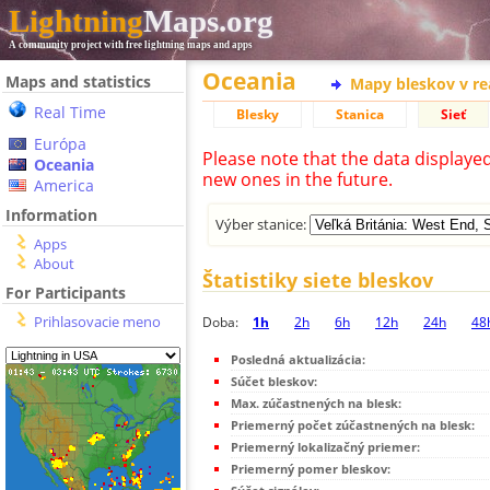
Lightning
Maps.org
A community project with free lightning maps and apps
Oceania
Maps and statistics
Mapy bleskov v r
Real Time
Blesky
Stanica
Sieť
Európa
Please note that the data displaye
Oceania
new ones in the future.
America
Information
Výber stanice:
Apps
About
Štatistiky siete bleskov
For Participants
Prihlasovacie meno
Doba:
1h
2h
6h
12h
24h
48
Posledná aktualizácia:
Súčet bleskov:
Max. zúčastnených na blesk:
Priemerný počet zúčastnených na blesk:
Priemerný lokalizačný priemer:
Priemerný pomer bleskov: