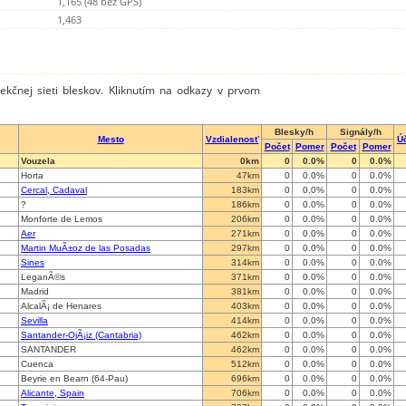
1,165 (48 bez GPS)
1,463
tekčnej sieti bleskov. Kliknutím na odkazy v prvom
Blesky/h
Signály/h
Mesto
Vzdialenosť
Ú
Počet
Pomer
Počet
Pomer
Vouzela
0km
0
0.0%
0
0.0%
Horta
47km
0
0.0%
0
0.0%
Cercal, Cadaval
183km
0
0.0%
0
0.0%
?
186km
0
0.0%
0
0.0%
Monforte de Lemos
206km
0
0.0%
0
0.0%
Aer
271km
0
0.0%
0
0.0%
Martin MuÃ±oz de las Posadas
297km
0
0.0%
0
0.0%
Sines
314km
0
0.0%
0
0.0%
LeganÃ©s
371km
0
0.0%
0
0.0%
Madrid
381km
0
0.0%
0
0.0%
AlcalÃ¡ de Henares
403km
0
0.0%
0
0.0%
Sevilla
414km
0
0.0%
0
0.0%
Santander-OjÃ¡iz (Cantabria)
462km
0
0.0%
0
0.0%
SANTANDER
462km
0
0.0%
0
0.0%
Cuenca
512km
0
0.0%
0
0.0%
Beyrie en Bearn (64-Pau)
696km
0
0.0%
0
0.0%
Alicante, Spain
706km
0
0.0%
0
0.0%