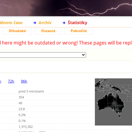
eálnom čase
Archív
Štatistiky
Dlhodobé
Ostatné
Pokročilé
d here might be outdated or wrong! These pages will be repl
h
72h
96h
pred 5 minútami
354
49
23.8
0.2%
0.1%
1,315,302