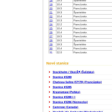
18
19.5
Španielsko
19
10.4
Francúzsko
20
19.5
Francúzsko
21
19.3
Španielsko
22
10.4
Francúzsko
23
10.3
Francúzsko
24
22.2
Francúzsko
25
10.4
Francúzsko
26
10.4
Francúzsko
27
19.5
Francúzsko
28
19.5
Španielsko
29
19.3
Španielsko
30
10.4
Francúzsko
31
22.0
Francúzsko
32
19.5
Francúzsko
33
10.4
Francúzsko
Nové stanice
34
10.4
Francúzsko
35
10.4
Francúzsko
Stockholm / EkerÃ¶ (Švédsko)
36
10.4
Francúzsko
37
Stanica #3280
10.4
Francúzsko
38
19.5
Španielsko
Chateau-Salins (57170) (Francúzsko)
39
19.3
Francúzsko
Stanica #3285
40
10.4
Francúzsko
Krasnystaw (Poľsko)
41
19.3
Francúzsko
42
Stanica #3288 (-)
19.5
Francúzsko
43
10.4
Francúzsko
Stanica #3286 (Nemecko)
44
19.5
Francúzsko
Camrose (Canada)
45
10.4
Francúzsko
Hendrik-ido-Ambacht (Niederlande)