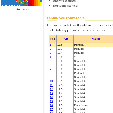
Aktívne stanice:
Dostupné stanice:
Animation
Tabuľkové zobrazenie
Tu môžete vidieť všetky aktívne stanice v de
riadku tabuľky je možné rôzne ich zoraďovať.
Poz.
PCB
Krajina
1
19.5
Portugal
2
19.3
Portugal
3
10.4
Portugal
4
19.5
?
5
19.3
Španielsko
6
19.3
Španielsko
7
19.5
Španielsko
8
19.3
Portugal
9
19.5
Španielsko
10
19.1
Španielsko
11
19.5
Španielsko
12
19.5
Španielsko
13
19.4
Španielsko
14
19.3
Španielsko
15
19.3
Španielsko
16
19.5
Francúzsko
17
19.3
Španielsko