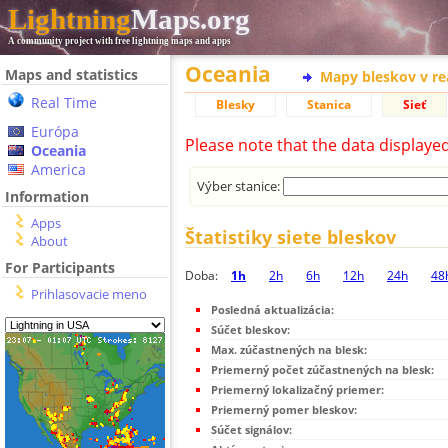
Lightning
Maps.org
A community project with free lightning maps and apps
Oceania
Maps and statistics
Mapy bleskov v r
Real Time
Blesky
Stanica
Sieť
Európa
Please note that the data displaye
Oceania
America
Výber stanice:
Information
Apps
Štatistiky siete bleskov
About
For Participants
Doba:
1h
2h
6h
12h
24h
48
Prihlasovacie meno
Posledná aktualizácia:
Súčet bleskov:
Max. zúčastnených na blesk:
Priemerný počet zúčastnených na blesk:
Priemerný lokalizačný priemer:
Priemerný pomer bleskov:
Súčet signálov: