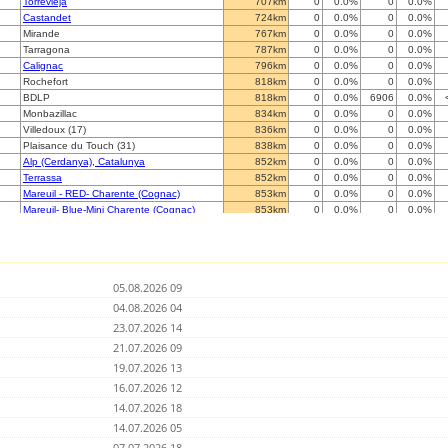
Torrevieja
707km
0
0.0%
0
0.0%
Castandet
724km
0
0.0%
0
0.0%
Mirande
767km
0
0.0%
0
0.0%
Tarragona
787km
0
0.0%
0
0.0%
Calignac
796km
0
0.0%
0
0.0%
Rochefort
818km
0
0.0%
0
0.0%
BDLP
818km
0
0.0%
6906
0.0%
Monbazillac
834km
0
0.0%
0
0.0%
Villedoux (17)
836km
0
0.0%
0
0.0%
Plaisance du Touch (31)
838km
0
0.0%
0
0.0%
Alp (Cerdanya), Catalunya
852km
0
0.0%
0
0.0%
Terrassa
852km
0
0.0%
0
0.0%
Mareuil - RED- Charente (Cognac)
853km
0
0.0%
0
0.0%
Mareuil- Blue-Mini Charente (Cognac)
853km
0
0.0%
0
0.0%
Mareuil - BLUE - Charente (Cognac)
853km
0
0.0%
0
0.0%
montauban
860km
0
0.0%
0
0.0%
Marsac sur l'Isle
868km
0
0.0%
0
0.0%
NIORT
885km
0
0.0%
0
0.0%
05.08.2026 09
Poursac
892km
0
0.0%
0
0.0%
Priziac (56) (Bretagne)
04.08.2026 04
892km
0
0.0%
0
0.0%
Porqueres / Girona
921km
0
0.0%
0
0.0%
23.07.2026 14
PONT-DE-LARN (81)
921km
0
0.0%
0
0.0%
21.07.2026 09
DOUZENS 11700 (sud de France)
927km
0
0.0%
0
0.0%
19.07.2026 13
Le Soler
931km
0
0.0%
0
0.0%
Langueux
16.07.2026 12
964km
0
0.0%
0
0.0%
Cesson-SÃ©vignÃ©
969km
0
0.0%
0
0.0%
14.07.2026 18
ACIGNE 35690
974km
0
0.0%
0
0.0%
14.07.2026 05
Roujan
991km
0
0.0%
0
0.0%
07.07.2026 18