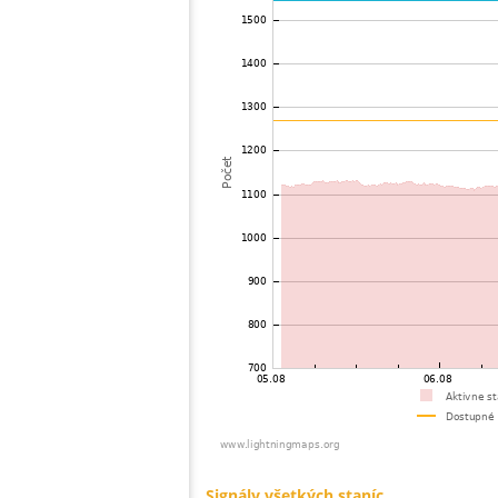
73
19.5
Maďarsko
74
19.5
Chorvátsko
75
19.3
Slovakia (Slovak Republic)
76
10.4
Poľsko
77
10.4
Maďarsko
78
19.5
Ukrajina
79
10.4
Poľsko
80
19.3
Slovakia (Slovak Republic)
81
19.5
Maďarsko
82
19.3
Slovakia (Slovak Republic)
83
19.5
Slovakia (Slovak Republic)
84
19.3
Poľsko
85
10.5
Slovakia (Slovak Republic)
86
10.5
Slovakia (Slovak Republic)
87
19.5
Chorvátsko
88
19.4
Maďarsko
89
19.3
Slovakia (Slovak Republic)
90
19.5
Chorvátsko
91
19.5
Slovakia (Slovak Republic)
92
19.5
Maďarsko
93
19.5
Cyprus
94
22.2
Poľsko
95
19.4
Maďarsko
96
19.5
Chorvátsko
97
19.5
Slovakia (Slovak Republic)
98
19.3
Taliansko
99
19.3
Slovakia (Slovak Republic)
100
19.5
Poľsko
Signály všetkých staníc