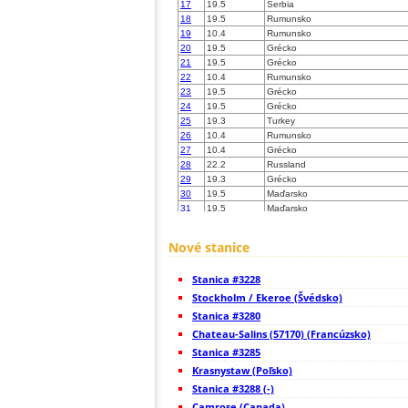
17
19.5
Serbia
18
19.5
Rumunsko
19
10.4
Rumunsko
20
19.5
Grécko
21
19.5
Grécko
22
10.4
Rumunsko
23
19.5
Grécko
24
19.5
Grécko
25
19.3
Turkey
26
10.4
Rumunsko
27
10.4
Grécko
28
22.2
Russland
29
19.3
Grécko
30
19.5
Maďarsko
31
19.5
Maďarsko
32
19.4
Maďarsko
33
10.4
Maďarsko
Nové stanice
34
19.3
Maďarsko
35
19.5
Maďarsko
Stanica #3228
36
19.5
Maďarsko
37
Stockholm / Ekeroe (Švédsko)
19.5
Maďarsko
38
19.5
Maďarsko
Stanica #3280
39
19.5
Serbia
Chateau-Salins (57170) (Francúzsko)
40
19.5
Grécko
Stanica #3285
41
19.5
Grécko
42
Krasnystaw (Poľsko)
10.4
Chorvátsko
43
19.3
Maďarsko
Stanica #3288 (-)
44
19.5
Grécko
Camrose (Canada)