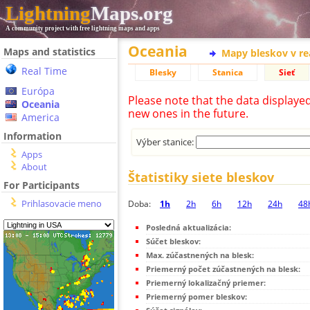
Lightning
Maps.org
A community project with free lightning maps and apps
Oceania
Maps and statistics
Mapy bleskov v r
Real Time
Blesky
Stanica
Sieť
Európa
Please note that the data displaye
Oceania
new ones in the future.
America
Information
Výber stanice:
Apps
About
Štatistiky siete bleskov
For Participants
Prihlasovacie meno
Doba:
1h
2h
6h
12h
24h
48
Posledná aktualizácia:
Súčet bleskov:
Max. zúčastnených na blesk:
Priemerný počet zúčastnených na blesk:
Priemerný lokalizačný priemer:
Priemerný pomer bleskov: