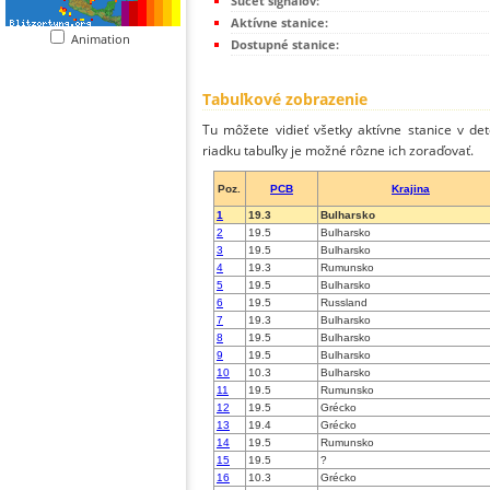
Súčet signálov:
Aktívne stanice:
Animation
Dostupné stanice:
Tabuľkové zobrazenie
Tu môžete vidieť všetky aktívne stanice v de
riadku tabuľky je možné rôzne ich zoraďovať.
Poz.
PCB
Krajina
1
19.3
Bulharsko
2
19.5
Bulharsko
3
19.5
Bulharsko
4
19.3
Rumunsko
5
19.5
Bulharsko
6
19.5
Russland
7
19.3
Bulharsko
8
19.5
Bulharsko
9
19.5
Bulharsko
10
10.3
Bulharsko
11
19.5
Rumunsko
12
19.5
Grécko
13
19.4
Grécko
14
19.5
Rumunsko
15
19.5
?
16
10.3
Grécko