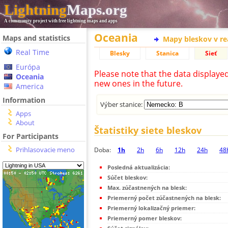
Lightning
Maps.org
A community project with free lightning maps and apps
Oceania
Maps and statistics
Mapy bleskov v r
Real Time
Blesky
Stanica
Sieť
Európa
Please note that the data displaye
Oceania
new ones in the future.
America
Information
Výber stanice:
Apps
About
Štatistiky siete bleskov
For Participants
Prihlasovacie meno
Doba:
1h
2h
6h
12h
24h
48
Posledná aktualizácia:
Súčet bleskov:
Max. zúčastnených na blesk:
Priemerný počet zúčastnených na blesk:
Priemerný lokalizačný priemer:
Priemerný pomer bleskov: