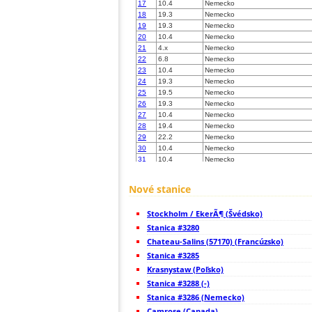
17
10.4
Nemecko
18
19.3
Nemecko
19
19.3
Nemecko
20
10.4
Nemecko
21
4.x
Nemecko
22
6.8
Nemecko
23
10.4
Nemecko
24
19.3
Nemecko
25
19.5
Nemecko
26
19.3
Nemecko
27
10.4
Nemecko
28
19.4
Nemecko
29
22.2
Nemecko
30
10.4
Nemecko
31
10.4
Nemecko
32
22.2
Nemecko
33
19.3
Nemecko
Nové stanice
34
19.3
Niederlande
35
19.1
Nemecko
Stockholm / EkerÃ¶ (Švédsko)
36
10.3
Nemecko
37
Stanica #3280
19.1
Nemecko
38
10.4
Nemecko
Chateau-Salins (57170) (Francúzsko)
39
10.4
?
Stanica #3285
40
19.3
Nemecko
Krasnystaw (Poľsko)
41
22.2
Nemecko
42
Stanica #3288 (-)
10.3
Nemecko
43
10.3
Nemecko
Stanica #3286 (Nemecko)
44
19.5
Nemecko
Camrose (Canada)