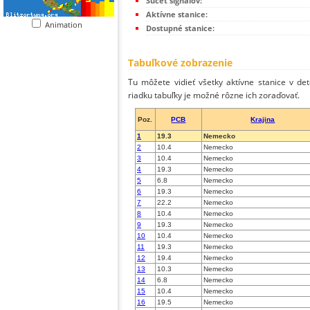
Súčet signálov:
Aktívne stanice:
Animation
Dostupné stanice:
Tabuľkové zobrazenie
Tu môžete vidieť všetky aktívne stanice v de
riadku tabuľky je možné rôzne ich zoraďovať.
Poz.
PCB
Krajina
1
19.3
Nemecko
2
10.4
Nemecko
3
10.4
Nemecko
4
19.3
Nemecko
5
6.8
Nemecko
6
19.3
Nemecko
7
22.2
Nemecko
8
10.4
Nemecko
9
19.3
Nemecko
10
10.4
Nemecko
11
19.3
Nemecko
12
19.4
Nemecko
13
10.3
Nemecko
14
6.8
Nemecko
15
10.4
Nemecko
16
19.5
Nemecko