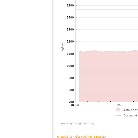
73
19.3
Nemecko
74
10.3
Nemecko
75
10.4
Niederlande
76
19.3
Nemecko
77
19.3
Nemecko
78
10.4
Niederlande
79
22.2
Niederlande
80
19.5
Nemecko
81
10.4
Nemecko
82
10.4
Niederlande
83
19.3
Niederlande
84
22.2
Niederlande
85
19.4
Niederlande
86
19.5
Nemecko
87
19.4
Nemecko
88
10.4
Nemecko
89
19.4
Niederlande
90
19.3
Nemecko
91
19.3
Nemecko
92
19.3
Nemecko
93
19.4
Belgicko
94
10.4
Niederlande
95
19.3
Niederlande
96
22.2
Niederlande
97
19.3
Nemecko
98
22.2
Nemecko
99
19.3
Nemecko
100
10.4
?
Signály všetkých staníc