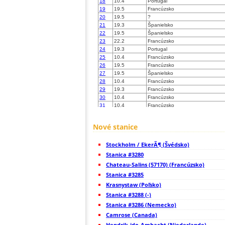
18
10.4
Portugal
19
19.5
Francúzsko
20
19.5
?
21
19.3
Španielsko
22
19.5
Španielsko
23
22.2
Francúzsko
24
19.3
Portugal
25
10.4
Francúzsko
26
19.5
Francúzsko
27
19.5
Španielsko
28
10.4
Francúzsko
29
19.3
Francúzsko
30
10.4
Francúzsko
31
10.4
Francúzsko
32
19.3
Francúzsko
33
10.3
Francúzsko
Nové stanice
34
10.4
Francúzsko
35
19.5
Francúzsko
Stockholm / EkerÃ¶ (Švédsko)
36
22.0
Francúzsko
37
Stanica #3280
10.4
Francúzsko
38
10.4
Francúzsko
Chateau-Salins (57170) (Francúzsko)
39
10.4
Francúzsko
Stanica #3285
40
10.4
Francúzsko
Krasnystaw (Poľsko)
41
10.4
Francúzsko
42
Stanica #3288 (-)
19.5
Algeria
43
10.4
Francúzsko
Stanica #3286 (Nemecko)
44
19.5
Francúzsko
Camrose (Canada)
45
10.4
Francúzsko
Hendrik-ido-Ambacht (Niederlande)