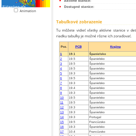
Aktívne stanice:
Dostupné stanice:
Animation
Tabuľkové zobrazenie
Tu môžete vidieť všetky aktívne stanice v de
riadku tabuľky je možné rôzne ich zoraďovať.
Poz.
PCB
Krajina
1
19.1
Španielsko
2
19.5
Španielsko
3
19.5
Španielsko
4
19.5
Španielsko
5
19.3
Španielsko
6
19.5
Španielsko
7
19.3
Španielsko
8
19.4
Španielsko
9
19.3
Španielsko
10
19.5
Španielsko
11
19.5
Španielsko
12
19.3
Španielsko
13
19.3
Španielsko
14
19.3
Portugal
15
19.5
Francúzsko
16
19.3
Španielsko
17
10.4
Francúzsko