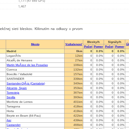
1,171 (47 bez GPS)
1,467
tekčnej sieti bleskov. Kliknutím na odkazy v prvom
Blesky/h
Signály/h
Mesto
Vzdialenosť
Ú
Počet
Pomer
Počet
Pomer
Madrid
0km
0
0.0%
0
0.0%
LeganÃ©s
12km
0
0.0%
0
0.0%
AlcalÃ¡ de Henares
27km
0
0.0%
0
0.0%
Martin MuÃ±oz de las Posadas
106km
0
0.0%
0
0.0%
Cuenca
132km
0
0.0%
0
0.0%
Boecillo / Valladolid
157km
0
0.0%
0
0.0%
SANTANDER
339km
0
0.0%
0
0.0%
Santander-OjÃ¡iz (Cantabria)
340km
0
0.0%
0
0.0%
Alicante, Spain
353km
0
0.0%
0
0.0%
Torrevieja
367km
0
0.0%
0
0.0%
Sevilla
393km
0
0.0%
0
0.0%
Monforte de Lemos
401km
0
0.0%
0
0.0%
Tarragona
418km
0
0.0%
0
0.0%
Horta
419km
0
0.0%
0
0.0%
Beyrie en Bearn (64-Pau)
422km
0
0.0%
0
0.0%
Aer
439km
0
0.0%
0
0.0%
Castandet
466km
0
0.0%
0
0.0%