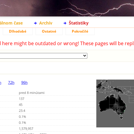
eálnom čase
Archív
Štatistiky
Dlhodobé
Ostatné
Pokročilé
d here might be outdated or wrong! These pages will be repl
h
72h
96h
pred 8 minútami
137
45
23.4
0.1%
0.1%
1,579,957