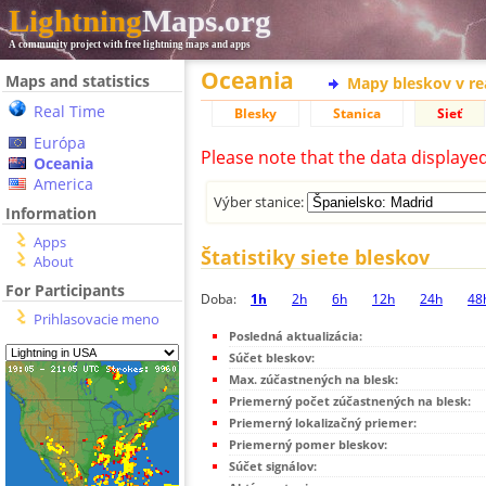
Lightning
Maps.org
A community project with free lightning maps and apps
Oceania
Maps and statistics
Mapy bleskov v r
Real Time
Blesky
Stanica
Sieť
Európa
Please note that the data displaye
Oceania
America
Výber stanice:
Information
Apps
Štatistiky siete bleskov
About
For Participants
Doba:
1h
2h
6h
12h
24h
48
Prihlasovacie meno
Posledná aktualizácia:
Súčet bleskov:
Max. zúčastnených na blesk:
Priemerný počet zúčastnených na blesk:
Priemerný lokalizačný priemer:
Priemerný pomer bleskov:
Súčet signálov: