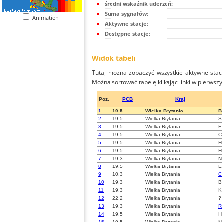
średni wskaźnik uderzeń:
Suma sygnałów:
Animation
Aktywne stacje:
Dostępne stacje:
Widok tabeli
Tutaj można zobaczyć wszystkie aktywne stac
Można sortować tabelę klikając linki w pierwsz
Poz.
PCB
Kraj
1
19.5
Wielka Brytania
B
2
19.5
Wielka Brytania
S
3
19.5
Wielka Brytania
E
4
19.5
Wielka Brytania
C
5
19.5
Wielka Brytania
H
6
19.5
Wielka Brytania
H
7
19.3
Wielka Brytania
N
8
19.5
Wielka Brytania
E
9
10.3
Wielka Brytania
C
10
19.3
Wielka Brytania
B
11
19.3
Wielka Brytania
K
12
22.2
Wielka Brytania
?
13
19.3
Wielka Brytania
R
14
19.5
Wielka Brytania
H
15
19.5
Wielka Brytania
N