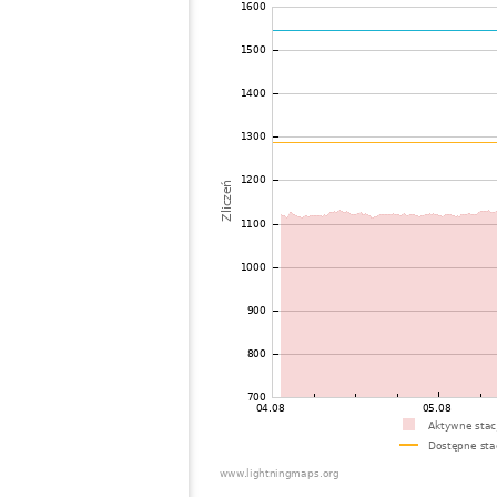
72
19.1
Wielka Brytania
W
73
19.5
Wielka Brytania
O
74
19.5
Belgia
H
75
22.2
Belgia
H
76
19.3
Holandia
S
77
19.4
Holandia
A
78
19.5
Belgia
H
79
10.4
Francja
E
80
10.4
Holandia
T
81
19.1
Francja
N
82
22.2
Belgia
L
83
19.5
Wielka Brytania
E
84
19.5
Wielka Brytania
Y
85
19.1
Belgia
M
86
19.5
Wielka Brytania
L
87
19.3
Holandia
E
88
10.4
Belgia
T
89
19.5
Wielka Brytania
B
90
19.5
Belgia
D
91
10.2
Wielka Brytania
N
92
10.3
Wielka Brytania
N
93
22.2
Holandia
A
94
19.3
Francja
M
95
19.5
Wielka Brytania
?
96
10.3
Belgia
H
97
10.4
Holandia
O
98
10.4
Belgia
H
99
10.4
Holandia
V