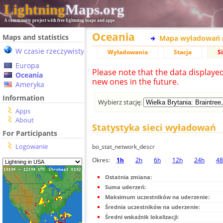
Lightning
Maps.org
A community project with free lightning maps and apps
Oceania
Maps and statistics
Mapa wyładowań 
W czasie rzeczywistym
Wyładowania
Stacja
S
Europa
Please note that the data displaye
Oceania
new ones in the future.
Ameryka
Information
Wybierz stację:
Apps
About
Statystyka sieci wyładowań
For Participants
Logowanie
bo_stat_network_descr
Okres:
1h
2h
6h
12h
24h
48
Ostatnia zmiana:
Suma uderzeń:
Maksimum uczestników na uderzenie:
Średnia uczestników na uderzenie:
Średni wskaźnik lokalizacji: