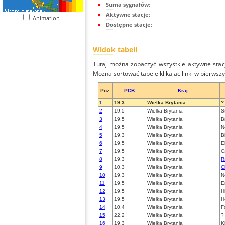
Suma sygnałów:
Aktywne stacje:
Animation
Dostępne stacje:
Widok tabeli
Tutaj można zobaczyć wszystkie aktywne stac
Można sortować tabelę klikając linki w pierwsz
Poz.
PCB
Kraj
1
19.3
Wielka Brytania
?
2
19.5
Wielka Brytania
S
3
19.5
Wielka Brytania
B
4
19.5
Wielka Brytania
N
5
19.3
Wielka Brytania
B
6
19.5
Wielka Brytania
E
7
19.5
Wielka Brytania
C
8
19.3
Wielka Brytania
R
9
10.3
Wielka Brytania
C
10
19.3
Wielka Brytania
N
11
19.5
Wielka Brytania
E
12
19.5
Wielka Brytania
H
13
19.5
Wielka Brytania
H
14
10.4
Wielka Brytania
F
15
22.2
Wielka Brytania
?
16
19.3
Wielka Brytania
K