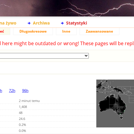
na żywo
Archiwa
Statystyki
ieć
Długookresowe
Inne
Zaawansowane
d here might be outdated or wrong! These pages will be repl
h
72h
96h
2 minut temu
1,408
48
24.6
0.2%
0.0%