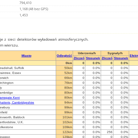
794,410
1,168 (48 bez GPS)
1,453
je z sieci detektorów wyładowań atmosferycznych.
ym wierszu.
Uderzenia/h
Sygnały/h
Miasto
Odległość
Efek
Zliczeń
Stosunek
Zliczeń
Stosunek
0km
0
0.0%
0
0.0%
tradishall, Suffolk
50km
0
0.0%
0
0.0%
raintree, Essex
52km
0
0.0%
0
0.0%
orwich
66km
0
0.0%
0
0.0%
irchington
76km
0
0.0%
0
0.0%
ly
80km
0
0.0%
0
0.0%
ambridge
80km
0
0.0%
0
0.0%
amsgate Kent
80km
0
0.0%
0
0.0%
hatteris, Cambridgeshire
94km
0
0.0%
0
0.0%
ewbury
99km
0
0.0%
0
0.0%
nfield
99km
0
0.0%
0
0.0%
inxworth, Baldock
101km
0
0.0%
0
0.0%
ertfordshire, U.K.
102km
0
0.0%
0
0.0%
olkestone
109km
0
0.0%
0
0.0%
122km
0
0.0%
256
0.0%
ingston
129km
0
0.0%
0
0.0%