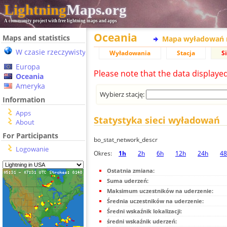
Lightning
Maps.org
A community project with free lightning maps and apps
Oceania
Maps and statistics
Mapa wyładowań 
W czasie rzeczywistym
Wyładowania
Stacja
S
Europa
Please note that the data displaye
Oceania
Ameryka
Wybierz stację:
Information
Apps
Statystyka sieci wyładowań
About
For Participants
bo_stat_network_descr
Logowanie
Okres:
1h
2h
6h
12h
24h
48
Ostatnia zmiana:
Suma uderzeń:
Maksimum uczestników na uderzenie:
Średnia uczestników na uderzenie:
Średni wskaźnik lokalizacji:
średni wskaźnik uderzeń: