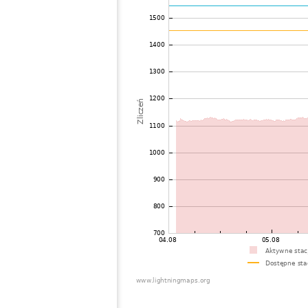
73
22.2
Belgia
L
74
19.1
Belgia
M
75
10.4
Belgia
T
76
19.5
Belgia
D
77
19.1
Wielka Brytania
C
78
10.4
Holandia
O
79
10.3
Belgia
H
80
19.5
Wielka Brytania
W
81
10.4
Holandia
V
82
19.5
Wielka Brytania
G
83
10.4
Francja
E
84
10.4
Wielka Brytania
W
85
19.1
Wielka Brytania
W
86
10.4
Belgia
H
87
19.1
Francja
N
88
22.2
Holandia
D
89
22.2
Wielka Brytania
L
90
10.4
Holandia
V
91
10.3
Holandia
V
92
19.5
Wielka Brytania
C
93
19.3
Holandia
I
94
19.5
Wielka Brytania
Y
95
10.3
Holandia
E
96
19.3
Wielka Brytania
R
97
19.5
Wielka Brytania
B
98
10.4
Holandia
S
99
22.2
Holandia
G
100
19.3
Francja
M