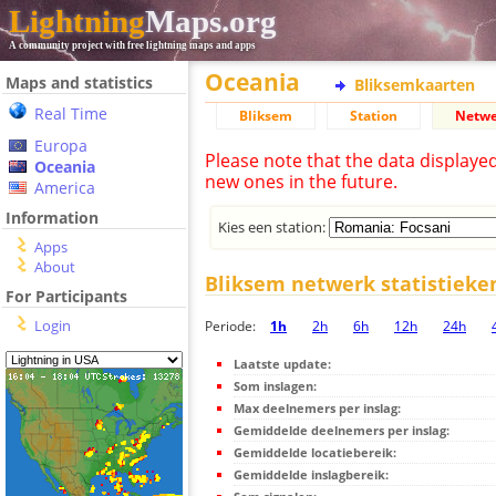
Lightning
Maps.org
A community project with free lightning maps and apps
Oceania
Maps and statistics
Bliksemkaarten
Real Time
Bliksem
Station
Netwe
Europa
Please note that the data displaye
Oceania
new ones in the future.
America
Information
Kies een station:
Apps
About
Bliksem netwerk statistieke
For Participants
Login
Periode:
1h
2h
6h
12h
24h
Laatste update:
Som inslagen:
Max deelnemers per inslag:
Gemiddelde deelnemers per inslag:
Gemiddelde locatiebereik:
Gemiddelde inslagbereik: