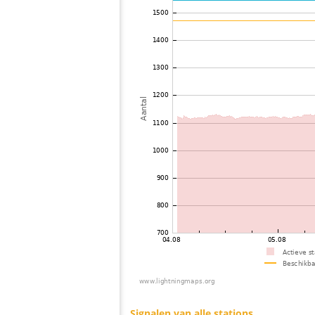
73
19.5
Hungarije
74
19.5
Polen
75
19.5
Polen
76
19.5
Polen
77
19.4
Hungarije
78
19.3
Slovakia (Slovak Republic)
79
10.4
?
80
19.3
Turkey
81
19.5
Slovakia (Slovak Republic)
82
10.4
Croatia
83
19.5
Slovakia (Slovak Republic)
84
19.3
Turkey
85
19.3
Slovakia (Slovak Republic)
86
10.3
Polen
87
19.5
Polen
88
10.4
Polen
89
19.5
Polen
90
19.5
Polen
91
10.4
Hungarije
92
19.4
Hungarije
93
19.5
Hungarije
94
19.5
Hungarije
95
19.5
Croatia
96
19.3
Griekenland
97
19.5
Polen
98
19.5
Polen
99
19.3
Oostenrijk
100
10.3
Oostenrijk
Signalen van alle stations