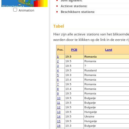
Som signalen:
Actieve stations:
Animation
Beschikbare stations:
Tabel
Hier zijn alle actieve stations van het bliksem
worden door te klikken op de link in de eerste rij
Pos.
PCB
Land
1
19.5
Romania
2
19.5
Romania
3
19.5
?
4
19.5
Russland
5
19.3
Romania
6
10.4
Romania
7
19.5
Romania
8
10.4
Romania
9
19.5
Romania
10
19.5
Bulgarije
11
19.5
Bulgarije
12
19.5
Bulgarije
13
19.5
Hungarije
14
19.5
Ukraine
15
19.5
Hungarije
16
10.3
Bulgarije