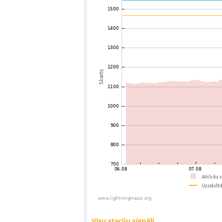
73
19.5
Philippines
74
19.5
Mongolia
75
19.5
Mongolia
76
22.2
Mongolia
77
19.5
Viet Nam
78
19.5
Malaysia
79
19.3
Malaysia
80
19.3
Thailand
81
19.5
Myanmar
82
22.2
Bangladesh
83
22.2
Singapore
84
10.4
Australia / Northern Territory
85
19.5
Russland
86
19.1
Australia / Queensland
87
19.5
Tajikistan
88
10.4
United States / Hawaii
89
19.5
United States / Hawaii
90
19.3
Australia / Queensland
91
19.5
Australia / Queensland
92
19.5
Australia / Queensland
93
19.5
Australia / Queensland
94
19.5
Australia / Queensland
95
19.3
Australia / Queensland
96
19.5
Canada
97
19.5
Australia / New South Wales
98
10.4
Russland
99
Canada
100
19.3
Australia / New South Wales
Visu staciju signāli