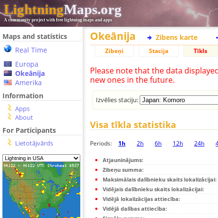
Lightning
Maps.org
A community project with free lightning maps and apps
Okeānija
Maps and statistics
Zibens karte
Real Time
Zibeņi
Stacija
Tīkls
Europa
Please note that the data displaye
Okeānija
new ones in the future.
Amerika
Information
Izvēlies staciju:
Apps
About
Visa tīkla statistika
For Participants
Lietotājvārds
Periods:
1h
2h
6h
12h
24h
Atjauninājums:
Zibeņu summa:
Maksimālais dalībnieku skaits lokalizācijai:
Vidējais dalībnieku skaits lokalizācijai:
Vidējā lokalizācijas attiecība:
Vidējā dalības attiecība: