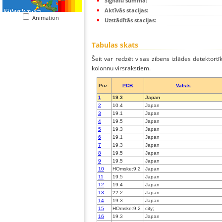
Signālu summa:
Aktīvās stacijas:
Animation
Uzstādītās stacijas:
Tabulas skats
Šeit var redzēt visas zibens izlādes detektortī
kolonnu virsrakstiem.
Poz.
PCB
Valsts
1
19.3
Japan
2
10.4
Japan
3
19.1
Japan
4
19.5
Japan
5
19.3
Japan
6
19.1
Japan
7
19.3
Japan
8
19.5
Japan
9
19.5
Japan
10
HOmske:9.2
Japan
11
19.5
Japan
12
19.4
Japan
13
22.2
Japan
14
19.3
Japan
15
HOmske:9.2
city;
16
19.3
Japan