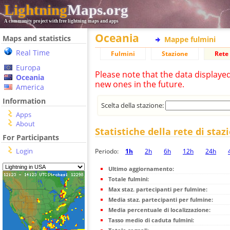
Lightning
Maps.org
A community project with free lightning maps and apps
Oceania
Maps and statistics
Mappe fulmini
Real Time
Fulmini
Stazione
Rete 
Europa
Please note that the data displaye
Oceania
new ones in the future.
America
Information
Scelta della stazione:
Apps
About
Statistiche della rete di staz
For Participants
Login
Periodo:
1h
2h
6h
12h
24h
Ultimo aggiornamento:
Totale fulmini:
Max staz. partecipanti per fulmine:
Media staz. partecipanti per fulmine:
Media percentuale di localizzazione:
Tasso medio di caduta fulmini: