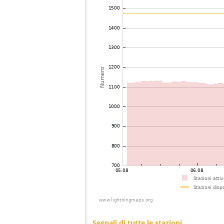
74
19.3
Polonia
Kali
75
19.3
Ungheria
Kist
76
6.6
Finlandia
Kivi
77
19.4
Polonia
Loc
78
6.8
Finlandia
Haap
79
6.6
Finlandia
Kyy
80
6.6
Finlandia
Per
81
19.3
Estonia
Suu
82
6.8
Latvia
Sun
83
6.8
Finlandia
Lapi
84
19.4
Estonia
Alat
85
19.5
Bulgaria
Ogo
86
19.5
Russland
Sain
87
6.8
Grecia
Isla
88
19.5
?
?
89
19.3
Russland
Nar
90
10.3
Russland
Bal
91
6.8
Nuova Zelanda
Tau
92
6.8
Nuova Zelanda
Hami
93
6.8
Nuova Zelanda
Auc
94
19.3
Nuova Zelanda
Swa
95
19.0
Japan
Unde
96
19.3
Japan
Kom
97
19.5
Japan
Hida
98
19.5
Japan
Uch
99
10.4
Australia / Victoria
Silv
100
19.4
Australia / Victoria
Gle
101
19.5
Korea, Republic of
Seo
Segnali di tutte le stazioni