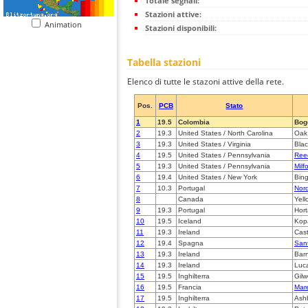
Totale segnali:
Stazioni attive:
Animation
Stazioni disponibili:
Tabella stazioni
Elenco di tutte le stazoni attive della rete.
Pos.
PCB
Stato
1
19.5
Colombia
Bog
2
19.3
United States / North Carolina
Oak 
3
19.3
United States / Virginia
Blac
4
19.5
United States / Pennsylvania
Reed
5
19.3
United States / Pennsylvania
Milf
6
19.4
United States / New York
Bin
7
10.3
Portugal
Nor
8
Canada
Yell
9
19.3
Portugal
Hort
10
19.5
Iceland
Kop
11
19.3
Ireland
Cast
12
19.4
Spagna
Sant
13
19.3
Ireland
Bar
14
19.3
Ireland
Luca
15
19.5
Inghilterra
Gilw
16
19.5
Francia
Mare
17
19.5
Inghilterra
Ash