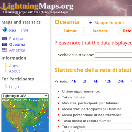
Lightning
Maps.org
A community project with free lightning maps and apps
Oceania
Maps and statistics
Mappe fulmini
Real Time
Fulmini
Stazione
Rete 
Europa
Please note that the data displaye
Oceania
America
Scelta della stazione:
Information
Apps
Statistiche della rete di staz
About
For Participants
Periodo:
1h
2h
6h
12h
24h
Login
Ultimo aggiornamento:
Totale fulmini:
Max staz. partecipanti per fulmine:
Media staz. partecipanti per fulmine:
Media percentuale di localizzazione:
Tasso medio di caduta fulmini:
Totale segnali: