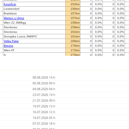
KoszÄcin
152km
0
0,0%
0
0,0%
Leobendorf
156km
0
0,0%
0
0,0%
Bratislava
157km
0
0,0%
0
0,0%
Marsov u Upice
157km
0
0,0%
0
0,0%
Wien 22 JN88gg
158km
0
0,0%
0
0,0%
Stockerau
159km
0
0,0%
0
0,0%
Stockerau
161km
0
0,0%
0
0,0%
Dunajska Luzna JN88PC
161km
0
0,0%
0
0,0%
Velka Paka
166km
0
0,0%
0
0,0%
Brezno
170km
0
0,0%
0
0,0%
Wien AT
172km
0
0,0%
0
0,0%
A
175km
0
0,0%
0
0,0%
Wien-Mauer JN88DD45at
180km
0
0,0%
0
0,0%
Smolec
181km
0
0,0%
0
0,0%
Kisbodak
181km
0
0,0%
0
0,0%
Jaworzno Bankowe
182km
0
0,0%
0
0,0%
08.08.2026 14 h
Krakow
183km
0
0,0%
0
0,0%
Cz?stochowa dz.P
05.08.2026 09 h
184km
0
0,0%
0
0,0%
Lengenfeld
185km
0
0,0%
0
0,0%
04.08.2026 04 h
Guntramsdorf2
187km
0
0,0%
0
0,0%
23.07.2026 14 h
Heidenreichstein - JN78NV
191km
0
0,0%
0
0,0%
21.07.2026 09 h
Keszegfalva
193km
0
0,0%
0
0,0%
Sankt P
19.07.2026 13 h
201km
0
0,0%
0
0,0%
GyÅrszentivÃ¡n
201km
0
0,0%
0
0,0%
16.07.2026 12 h
Poprad - Slavkov
201km
0
0,0%
0
0,0%
14.07.2026 05 h
Jelenia GÃ³ra
201km
0
0,0%
0
0,0%
07.07.2026 18 h
Nagy-Hideg hegy
202km
0
0,0%
0
0,0%
Poprad-Velka
202km
0
0,0%
0
0,0%