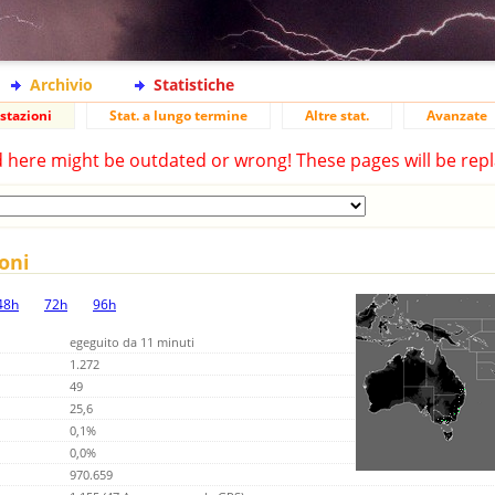
Archivio
Statistiche
stazioni
Stat. a lungo termine
Altre stat.
Avanzate
d here might be outdated or wrong! These pages will be repl
ioni
48h
72h
96h
egeguito da 11 minuti
1.272
49
25,6
0,1%
0,0%
970.659