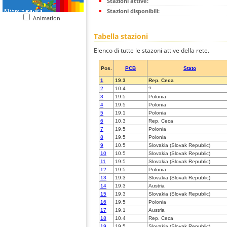
Stazioni attive:
Stazioni disponibili:
Animation
Tabella stazioni
Elenco di tutte le stazoni attive della rete.
Pos.
PCB
Stato
1
19.3
Rep. Ceca
2
10.4
?
3
19.5
Polonia
4
19.5
Polonia
5
19.1
Polonia
6
10.3
Rep. Ceca
7
19.5
Polonia
8
19.5
Polonia
9
10.5
Slovakia (Slovak Republic)
10
10.5
Slovakia (Slovak Republic)
11
19.5
Slovakia (Slovak Republic)
12
19.5
Polonia
13
19.3
Slovakia (Slovak Republic)
14
19.3
Austria
15
19.3
Slovakia (Slovak Republic)
16
19.5
Polonia
17
19.1
Austria
18
10.4
Rep. Ceca
19
19.5
Slovakia (Slovak Republic)