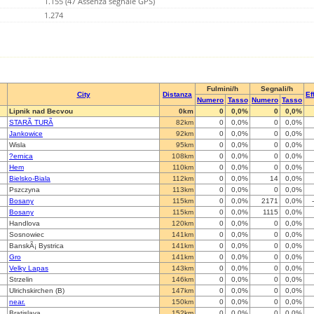
1.155 (47 Assenza segnale GPS)
1.274
Fulmini/h
Segnali/h
City
Distanza
Ef
Numero
Tasso
Numero
Tasso
Lipnik nad Becvou
0km
0
0,0%
0
0,0%
STARÃ TURÃ
82km
0
0,0%
0
0,0%
Jankowice
92km
0
0,0%
0
0,0%
Wisla
95km
0
0,0%
0
0,0%
?ernica
108km
0
0,0%
0
0,0%
Hem
110km
0
0,0%
0
0,0%
Bielsko-Biala
112km
0
0,0%
14
0,0%
Pszczyna
113km
0
0,0%
0
0,0%
Bosany
115km
0
0,0%
2171
0,0%
Bosany
115km
0
0,0%
1115
0,0%
Handlova
120km
0
0,0%
0
0,0%
Sosnowiec
141km
0
0,0%
0
0,0%
BanskÃ¡ Bystrica
141km
0
0,0%
0
0,0%
Gro
141km
0
0,0%
0
0,0%
Velky Lapas
143km
0
0,0%
0
0,0%
Strzelin
146km
0
0,0%
0
0,0%
Ulrichskirchen (B)
147km
0
0,0%
0
0,0%
near.
150km
0
0,0%
0
0,0%
Bratislava
152km
0
0,0%
0
0,0%