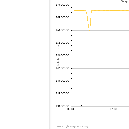
104
19.3
Germania
105
19.5
Austria
106
19.5
Ungheria
107
19.5
Germania
108
19.5
Ungheria
109
22.2
Austria
110
Germania
111
19.5
Austria
112
19.5
Ungheria
113
19.4
Germania
114
19.5
Polonia
115
19.3
Slovenia
116
19.5
Slovenia
117
19.4
Rep. Ceca
118
19.3
Germania
119
19.5
Polonia
120
10.4
Germania
121
19.5
Ungheria
122
22.2
Slovenia
123
10.3
Austria
124
10.3
Germania
125
10.3
Germania
126
19.5
Ungheria
127
19.3
Germania
128
19.5
Polonia
129
10.4
Germania
130
10.4
Ungheria
131
19.5
Ghana