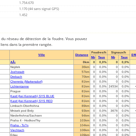
1.754.670
1.170 (44 sans signal GPS)
1.452
es du réseau de détection de la foudre. Vous pouvez
es liens dans la première rangée.
Foudres/h
Signaux/h
Ville
Distance
Eff
Nb
Taux
Nb
Taux
AÅ¡
0km
0
0,0%
0
0,0%
Nejdek
36km
0
0,0%
0
0,0%
Joehstadt
57km
0
0,0%
0
0,0%
Drebach
70km
0
0,0%
0
0,0%
Chemnitz (Markersdorf)
81km
0
0,0%
0
0,0%
Lichtentanne
81km
0
0,0%
24534
0,0%
Prague
81km
0
0,0%
0
0,0%
Kastl (bei Kemnath) SYS BLUE
81km
0
0,0%
0
0,0%
Kastl (bei Kemnath) SYS RED
81km
0
0,0%
0
0,0%
Limbach-Oberfrohna
89km
0
0,0%
0
0,0%
Mnisek pod Brdy
93km
0
0,0%
3676
0,0%
Niederfrohna/Sachsen
94km
0
0,0%
0
0,0%
Praha 4 - Hodkovi?ky
103km
0
0,0%
0
0,0%
Praha - To?n
104km
0
0,0%
0
0,0%
Viechtach
108km
0
0,0%
0
0,0%
Erlau
109km
0
0,0%
0
0,0%