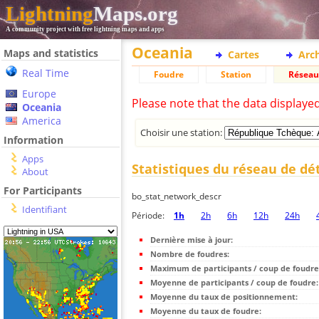
Lightning
Maps.org
A community project with free lightning maps and apps
Oceania
Maps and statistics
Cartes
Arc
Real Time
Foudre
Station
Réseau
Europe
Please note that the data displaye
Oceania
America
Choisir une station:
Information
Apps
Statistiques du réseau de dé
About
For Participants
bo_stat_network_descr
Identifiant
Période:
1h
2h
6h
12h
24h
Dernière mise à jour:
Nombre de foudres:
Maximum de participants / coup de foudre
Moyenne de participants / coup de foudre:
Moyenne du taux de positionnement:
Moyenne du taux de foudre: