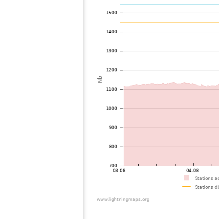
73
6.8
Allemagne
74
19.3
Autriche
75
19.5
Allemagne
76
10.4
Allemagne
77
10.4
Allemagne
78
19.3
Allemagne
79
10.3
Allemagne
80
19.4
Allemagne
81
19.3
Allemagne
82
19.3
Allemagne
83
10.4
Autriche
84
10.4
Allemagne
85
19.3
Pologne
86
10.4
Autriche
87
10.4
Pologne
88
10.4
Allemagne
89
19.4
Allemagne
90
6.8
Autriche
91
19.5
Pologne
92
19.3
Allemagne
93
19.4
Autriche
94
19.1
Autriche
95
10.4
République Tchèque
96
6.8
Allemagne
97
10.4
Autriche
98
19.3
Allemagne
99
6.8
Allemagne
100
19.3
Allemagne