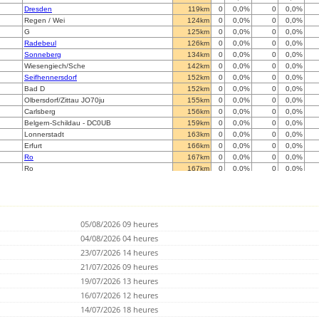
Dresden
119km
0
0,0%
0
0,0%
Regen / Wei
124km
0
0,0%
0
0,0%
G
125km
0
0,0%
0
0,0%
Radebeul
126km
0
0,0%
0
0,0%
Sonneberg
134km
0
0,0%
0
0,0%
Wiesengiech/Sche
142km
0
0,0%
0
0,0%
Seifhennersdorf
152km
0
0,0%
0
0,0%
Bad D
152km
0
0,0%
0
0,0%
Olbersdorf/Zittau JO70ju
155km
0
0,0%
0
0,0%
Carlsberg
156km
0
0,0%
0
0,0%
Belgern-Schildau - DC0UB
159km
0
0,0%
0
0,0%
Lonnerstadt
163km
0
0,0%
0
0,0%
Erfurt
166km
0
0,0%
0
0,0%
Ro
167km
0
0,0%
0
0,0%
Ro
167km
0
0,0%
0
0,0%
?
167km
0
0,0%
30614
0,0%
Angelroda
168km
0
0,0%
0
0,0%
Lauta
173km
0
0,0%
0
0,0%
Landshut
178km
0
0,0%
0
0,0%
05/08/2026 09 heures
Ohrdruf
181km
0
0,0%
51512
0,0%
Vilsbiburg
04/08/2026 04 heures
184km
0
0,0%
0
0,0%
Artern
187km
0
0,0%
0
0,0%
23/07/2026 14 heures
near.
189km
0
0,0%
0
0,0%
21/07/2026 09 heures
Gangloffs
191km
0
0,0%
0
0,0%
19/07/2026 13 heures
Rohrbach
193km
0
0,0%
0
0,0%
Reichersberg
16/07/2026 12 heures
194km
0
0,0%
0
0,0%
Abetifi E/R
201km
0
0,0%
0
0,0%
14/07/2026 18 heures
M
202km
0
0,0%
0
0,0%