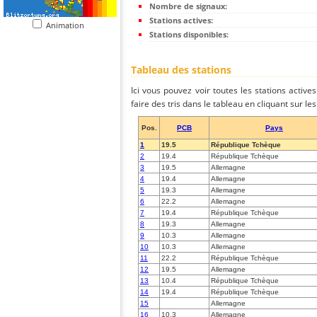
Nombre de signaux:
Stations actives:
Animation
Stations disponibles:
Tableau des stations
Ici vous pouvez voir toutes les stations activ
faire des tris dans le tableau en cliquant sur l
Pos.
PCB
Pays
1
19.5
République Tchèque
2
19.4
République Tchèque
3
19.5
Allemagne
4
19.4
Allemagne
5
19.3
Allemagne
6
22.2
Allemagne
7
19.4
République Tchèque
8
19.3
Allemagne
9
10.3
Allemagne
10
10.3
Allemagne
11
22.2
République Tchèque
12
19.5
Allemagne
13
10.4
République Tchèque
14
19.4
République Tchèque
15
Allemagne
16
10.3
Allemagne