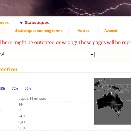
hives
Statistiques
Statistiques sur long terme
Autres
Avancé
d here might be outdated or wrong! These pages will be repl
tection
48h
72h
96h
depuis 14 minutes
144
:
51
24,9
0,4%
0,1%