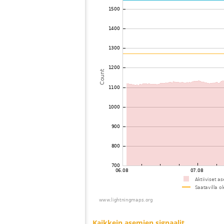
73
19.4
Saksa
74
19.3
Saksa
75
19.5
Saksa
76
19.5
Saksa
77
22.2
Saksa
78
22.2
Norja
79
10.4
?
80
10.3
Saksa
81
10.3
Saksa
82
19.4
Suomi
83
10.4
Norja
84
19.3
Saksa
85
19.3
Norja
86
10.4
Saksa
87
19.3
Saksa
88
10.3
Puola
89
4.x
Saksa
90
10.4
Saksa
91
19.3
Saksa
92
19.5
Puola
93
19.3
Saksa
94
22.2
Saksa
95
19.3
Saksa
96
19.5
Ruotsi
97
19.5
Puola
98
19.1
Saksa
99
10.3
Saksa
100
19.3
Saksa
Kaikkein asemien signaalit