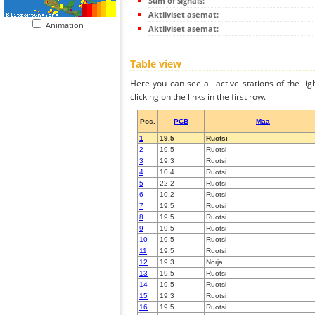
Sum of signals:
Aktiiviset asemat:
Animation
Aktiiviset asemat:
Table view
Here you can see all active stations of the li
clicking on the links in the first row.
Pos.
PCB
Maa
1
19.5
Ruotsi
2
19.5
Ruotsi
3
19.3
Ruotsi
4
10.4
Ruotsi
5
22.2
Ruotsi
6
10.2
Ruotsi
7
19.5
Ruotsi
8
19.5
Ruotsi
9
19.5
Ruotsi
10
19.5
Ruotsi
11
19.5
Ruotsi
12
19.3
Norja
13
19.5
Ruotsi
14
19.5
Ruotsi
15
19.3
Ruotsi
16
19.5
Ruotsi