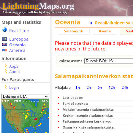
Lightning
Maps.org
A community project with free lightning maps and apps
Oceania
Maps and statistics
Reaaliaikainen sa
Real Time
Salamointi
Asema
Ver
Eurooppa
Please note that the data displaye
Oceania
new ones in the future.
America
Information
Valitse asema:
Apps
About
Salamapaikanninverkon stati
For Participants
Login
Aikajakso:
1h
2h
6h
12h
24h
Last update:
Sum of strokes:
Maksimi asemia / salamanisku:
Keskim. asemia / salamanisku:
Paikannussuhteen keskiarvo:
Osuus kaikista salamaniskuista: