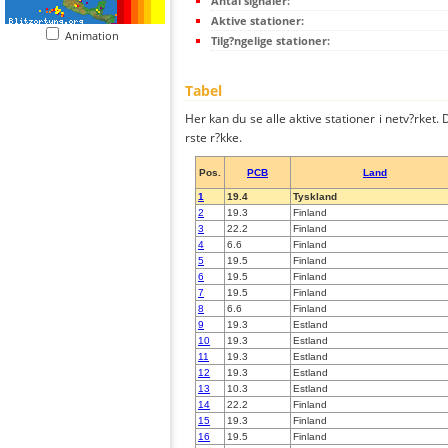
Antal signaler:
Aktive stationer:
Animation
Tilg?ngelige stationer:
Tabel
Her kan du se alle aktive stationer i netv?rket. D
rste r?kke.
Pos.
PCB
Land
1
19.4
Tyskland
2
19.3
Finland
3
22.2
Finland
4
6.6
Finland
5
19.5
Finland
6
19.5
Finland
7
19.5
Finland
8
6.6
Finland
9
19.3
Estland
10
19.3
Estland
11
19.3
Estland
12
19.3
Estland
13
10.3
Estland
14
22.2
Finland
15
19.3
Finland
16
19.5
Finland