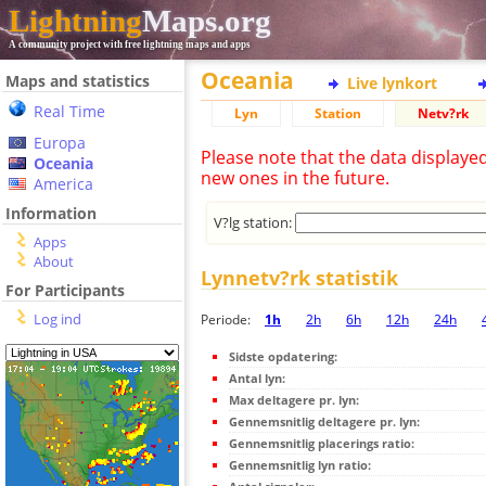
Lightning
Maps.org
A community project with free lightning maps and apps
Oceania
Maps and statistics
Live lynkort
Real Time
Lyn
Station
Netv?rk
Europa
Please note that the data displaye
Oceania
new ones in the future.
America
Information
V?lg station:
Apps
About
Lynnetv?rk statistik
For Participants
Log ind
Periode:
1h
2h
6h
12h
24h
Sidste opdatering:
Antal lyn:
Max deltagere pr. lyn:
Gennemsnitlig deltagere pr. lyn:
Gennemsnitlig placerings ratio:
Gennemsnitlig lyn ratio: