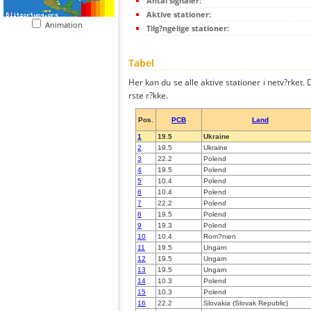
Antal signaler:
Aktive stationer:
Animation
Tilg?ngelige stationer:
Tabel
Her kan du se alle aktive stationer i netv?rket. D
rste r?kke.
Pos.
PCB
Land
1
19.5
Ukraine
2
19.5
Ukraine
3
22.2
Polend
4
19.5
Polend
5
10.4
Polend
6
10.4
Polend
7
22.2
Polend
8
19.5
Polend
9
19.3
Polend
10
10.4
Rom?nien
11
19.5
Ungarn
12
19.5
Ungarn
13
19.5
Ungarn
14
10.3
Polend
15
10.3
Polend
16
22.2
Slovakia (Slovak Republic)