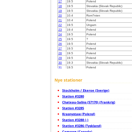
17
19.5
Polend
18
19.5
Slovakia (Slovak Republic)
19
19.5
Slovakia (Slovak Republic)
20
10.4
Rom?nien
21
10.4
Polend
22
19.5
Ungarn
23
19.4
Polend
24
19.5
Polend
25
19.5
?
26
19.5
Polend
27
19.5
Polend
28
19.5
Polend
29
19.5
Polend
30
19.3
Slovakia (Slovak Republic)
31
19.5
Polend
32
19.5
Polend
33
19.3
Slovakia (Slovak Republic)
Nye stationer
34
19.5
Ungarn
35
10.4
Ungarn
Stockholm / Ekeroe (Sverige)
36
19.3
Ungarn
37
Station #3280
10.4
Polend
38
19.5
Polend
Chateau-Salins (57170) (Frankrig)
39
19.5
Polend
Station #3285
40
19.3
Polend
Krasnystaw (Polend)
41
19.3
Slovakia (Slovak Republic)
42
Station #3288 (-)
19.5
Ungarn
43
19.5
Polend
Station #3286 (Tyskland)
44
19.1
Polend
Camrose (Canada)