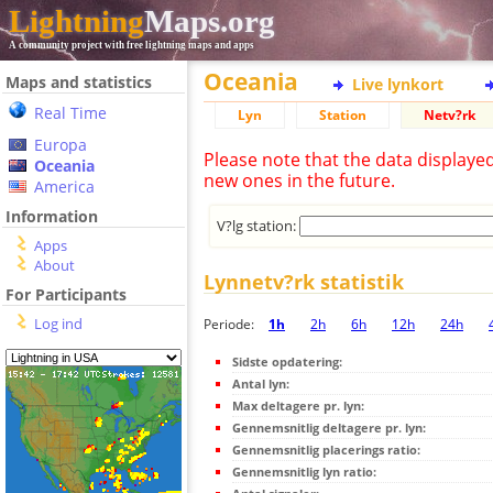
Lightning
Maps.org
A community project with free lightning maps and apps
Oceania
Maps and statistics
Live lynkort
Real Time
Lyn
Station
Netv?rk
Europa
Please note that the data displaye
Oceania
new ones in the future.
America
Information
V?lg station:
Apps
About
Lynnetv?rk statistik
For Participants
Log ind
Periode:
1h
2h
6h
12h
24h
Sidste opdatering:
Antal lyn:
Max deltagere pr. lyn:
Gennemsnitlig deltagere pr. lyn:
Gennemsnitlig placerings ratio:
Gennemsnitlig lyn ratio: