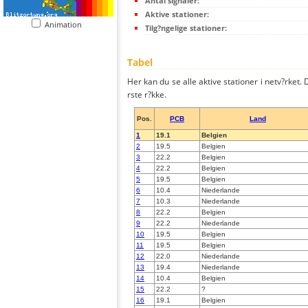
Antal signaler:
Aktive stationer:
Animation
Tilg?ngelige stationer:
Tabel
Her kan du se alle aktive stationer i netv?rket. D
rste r?kke.
Pos.
PCB
Land
1
19.1
Belgien
2
19.5
Belgien
3
22.2
Belgien
4
22.2
Belgien
5
19.5
Belgien
6
10.4
Niederlande
7
10.3
Niederlande
8
22.2
Belgien
9
22.2
Niederlande
10
19.5
Belgien
11
19.5
Belgien
12
22.0
Niederlande
13
19.4
Niederlande
14
10.4
Belgien
15
22.2
?
16
19.1
Belgien