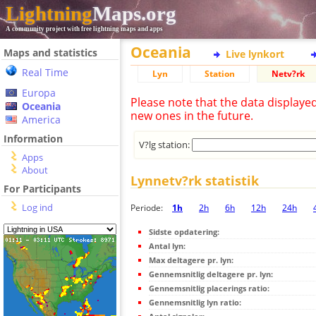
Lightning
Maps.org
A community project with free lightning maps and apps
Oceania
Maps and statistics
Live lynkort
Real Time
Lyn
Station
Netv?rk
Europa
Please note that the data displaye
Oceania
new ones in the future.
America
Information
V?lg station:
Apps
About
Lynnetv?rk statistik
For Participants
Log ind
Periode:
1h
2h
6h
12h
24h
Sidste opdatering:
Antal lyn:
Max deltagere pr. lyn:
Gennemsnitlig deltagere pr. lyn:
Gennemsnitlig placerings ratio:
Gennemsnitlig lyn ratio: