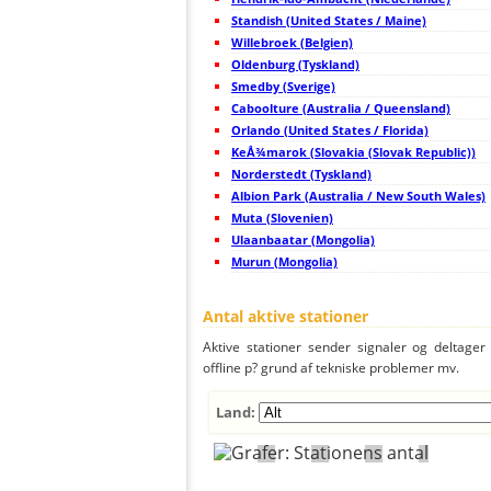
45
19.5
Frankrig
Standish (United States / Maine)
46
19.3
Tyskland
47
Willebroek (Belgien)
19.3
Niederlande
48
19.3
Niederlande
Oldenburg (Tyskland)
49
19.4
Belgien
Smedby (Sverige)
50
19.3
Tyskland
Caboolture (Australia / Queensland)
51
10.3
Tyskland
52
Orlando (United States / Florida)
19.3
Tyskland
53
10.4
Tyskland
KeÅ¾marok (Slovakia (Slovak Republic))
54
19.3
Niederlande
Norderstedt (Tyskland)
55
10.4
Tyskland
Albion Park (Australia / New South Wales)
56
19.1
Tyskland
57
Muta (Slovenien)
19.5
Tyskland
58
19.3
Tyskland
Ulaanbaatar (Mongolia)
59
10.4
Niederlande
Murun (Mongolia)
60
10.4
Frankrig
61
19.3
Storbritanien
62
10.4
Frankrig
Antal aktive stationer
63
22.2
Niederlande
64
22.2
Niederlande
Aktive stationer sender signaler og deltager a
65
19.3
Storbritanien
offline p? grund af tekniske problemer mv.
66
22.2
Luxemburg
67
19.1
Tyskland
68
22.2
Tyskland
Land:
69
19.5
Niederlande
70
19.5
Tyskland
71
10.4
Tyskland
72
10.4
Storbritanien