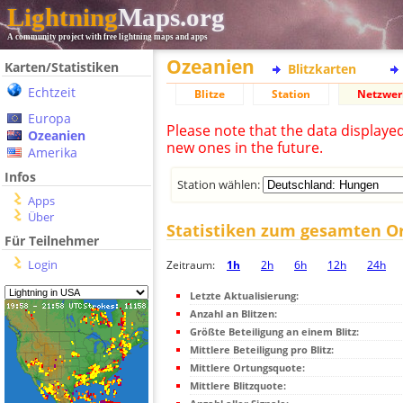
Lightning
Maps.org
A community project with free lightning maps and apps
Ozeanien
Karten/Statistiken
Blitzkarten
Echtzeit
Blitze
Station
Netzwer
Europa
Please note that the data displaye
Ozeanien
new ones in the future.
Amerika
Infos
Station wählen:
Apps
Über
Statistiken zum gesamten O
Für Teilnehmer
Login
Zeitraum:
1h
2h
6h
12h
24h
Letzte Aktualisierung:
Anzahl an Blitzen:
Größte Beteiligung an einem Blitz:
Mittlere Beteiligung pro Blitz:
Mittlere Ortungsquote:
Mittlere Blitzquote: