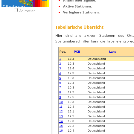
Anzahl aller Signale:
Aktive Stationen:
Animation
Verfügbare Stationen:
Tabellarische Übersicht
Hier sind alle aktiven Stationen des Ortu
Spaltenüberschriften kann die Tabelle entsprec
Pos.
PCB
Land
1
19.3
Deutschland
2
19.3
Deutschland
3
19.4
Deutschland
4
19.3
Deutschland
5
10.3
Deutschland
6
19.3
Deutschland
7
10.3
Deutschland
8
19.5
Deutschland
9
19.5
Deutschland
10
10.3
Deutschland
11
19.4
Deutschland
12
19.1
Deutschland
13
19.5
Deutschland
14
19.3
Deutschland
15
22.2
Deutschland
16
10.4
Deutschland