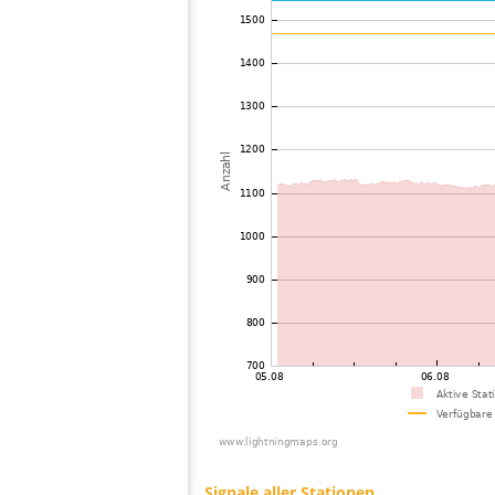
73
10.3
Luxemburg
74
19.3
Deutschland
75
10.3
Deutschland
76
19.5
Deutschland
77
10.4
Deutschland
78
19.3
Niederlande
79
4.x
Deutschland
80
10.4
Deutschland
81
10.4
Deutschland
82
10.3
Deutschland
83
10.3
Deutschland
84
10.4
Deutschland
85
10.3
Deutschland
86
19.4
Deutschland
87
19.4
Deutschland
88
22.2
Deutschland
89
22.2
Frankreich
90
6.7
Deutschland
91
Deutschland
92
19.3
Deutschland
93
19.4
Deutschland
94
22.2
Deutschland
95
10.4
Deutschland
96
19.5
Deutschland
97
10.4
Niederlande
98
10.4
Belgien
99
19.4
Tschechien
100
19.3
Deutschland
Signale aller Stationen