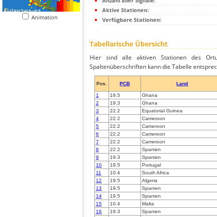
Anzahl aller Signale:
Aktive Stationen:
Animation
Verfügbare Stationen:
Tabellarische Übersicht
Hier sind alle aktiven Stationen des Ortu
Spaltenüberschriften kann die Tabelle entsprec
Pos.
PCB
Land
1
19.5
Ghana
2
19.3
Ghana
3
22.2
Equatorial Guinea
4
22.2
Cameroon
5
22.2
Cameroon
6
22.2
Cameroon
7
22.2
Cameroon
8
22.2
Spanien
9
19.3
Spanien
10
19.5
Portugal
11
10.4
South Africa
12
19.5
Algeria
13
19.5
Spanien
14
19.5
Spanien
15
10.4
Malta
16
19.3
Spanien