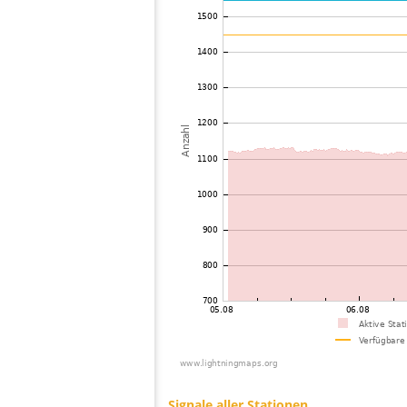
73
10.4
Frankreich
74
19.3
Frankreich
75
10.3
Portugal
76
10.3
Italien
77
19.3
Italien
78
22.2
Frankreich
79
22.2
Italien
80
10.4
Frankreich
81
19.5
Italien
82
19.5
Italien
83
19.5
Italien
84
19.5
Italien
85
19.4
Italien
86
19.1
Italien
87
10.3
Griechenland
88
19.5
Frankreich
89
10.3
Italien
90
19.5
Frankreich
91
19.5
Italien
92
6.8
Italien
93
10.3
Italien
94
10.4
Italien
95
10.4
Frankreich
96
19.5
Italien
97
19.3
Italien
98
10.4
Kroatien
99
19.4
Ungarn
100
19.4
Griechenland
Signale aller Stationen