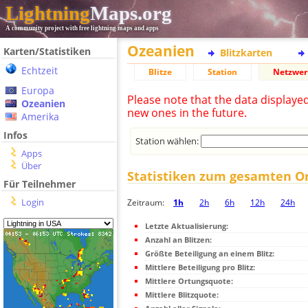
Lightning
Maps.org
A community project with free lightning maps and apps
Ozeanien
Karten/Statistiken
Blitzkarten
Echtzeit
Blitze
Station
Netzwer
Europa
Please note that the data displaye
Ozeanien
new ones in the future.
Amerika
Infos
Station wählen:
Apps
Über
Statistiken zum gesamten O
Für Teilnehmer
Login
Zeitraum:
1h
2h
6h
12h
24h
Letzte Aktualisierung:
Anzahl an Blitzen:
Größte Beteiligung an einem Blitz:
Mittlere Beteiligung pro Blitz:
Mittlere Ortungsquote:
Mittlere Blitzquote: