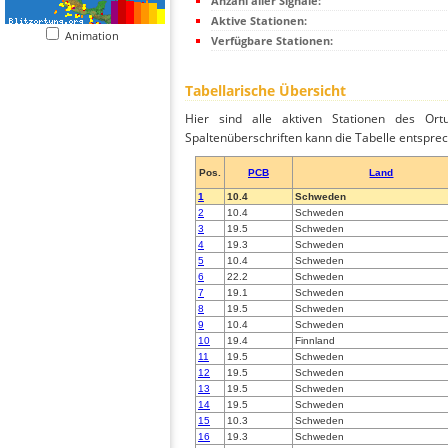
Anzahl aller Signale:
Aktive Stationen:
Animation
Verfügbare Stationen:
Tabellarische Übersicht
Hier sind alle aktiven Stationen des Ortu
Spaltenüberschriften kann die Tabelle entsprec
Pos.
PCB
Land
1
10.4
Schweden
2
10.4
Schweden
3
19.5
Schweden
4
19.3
Schweden
5
10.4
Schweden
6
22.2
Schweden
7
19.1
Schweden
8
19.5
Schweden
9
10.4
Schweden
10
19.4
Finnland
11
19.5
Schweden
12
19.5
Schweden
13
19.5
Schweden
14
19.5
Schweden
15
10.3
Schweden
16
19.3
Schweden