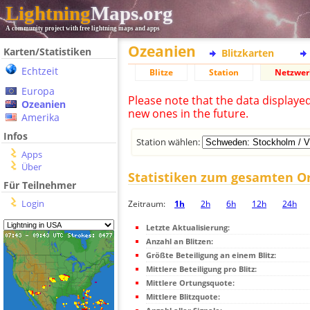
Lightning
Maps.org
A community project with free lightning maps and apps
Ozeanien
Karten/Statistiken
Blitzkarten
Echtzeit
Blitze
Station
Netzwer
Europa
Please note that the data displaye
Ozeanien
new ones in the future.
Amerika
Infos
Station wählen:
Apps
Über
Statistiken zum gesamten O
Für Teilnehmer
Login
Zeitraum:
1h
2h
6h
12h
24h
Letzte Aktualisierung:
Anzahl an Blitzen:
Größte Beteiligung an einem Blitz:
Mittlere Beteiligung pro Blitz:
Mittlere Ortungsquote:
Mittlere Blitzquote: