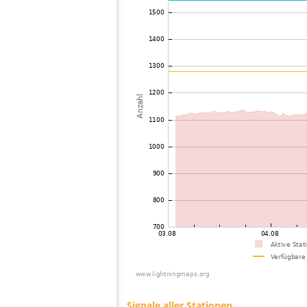
73
10.3
Norwegen
74
19.5
Finnland
75
19.1
Estland
76
10.4
Norwegen
77
10.4
Schweden
78
10.4
Schweden
79
19.5
Schweden
80
19.5
Schweden
81
19.1
Norwegen
82
19.5
Schweden
83
6.6
Norwegen
84
19.5
Estland
85
10.3
Finnland
86
22.2
Finnland
87
19.5
Schweden
88
19.3
Dänemark
89
10.3
Polen
90
19.5
Finnland
91
19.1
Finnland
92
19.3
Dänemark
93
19.1
Norwegen
94
19.3
Schweden
95
19.3
Norwegen
96
19.5
Schweden
97
19.3
Finnland
98
19.5
Schweden
99
19.5
Dänemark
100
19.5
Polen
Signale aller Stationen