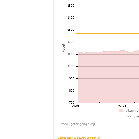
73
19.5
Philippines
74
19.5
Mongolia
75
19.5
Mongolia
76
22.2
Mongolia
77
19.5
Viet Nam
78
19.5
Malaysia
79
19.3
Malaysia
80
19.3
Thailand
81
19.5
Myanmar
82
22.2
Bangladesh
83
22.2
Singapore
84
10.4
Australia / Northern Territory
85
19.5
Russland
86
19.1
Australia / Queensland
87
19.5
Tajikistan
88
10.4
United States / Hawaii
89
19.5
United States / Hawaii
90
19.3
Australia / Queensland
91
19.5
Australia / Queensland
92
19.5
Australia / Queensland
93
19.5
Australia / Queensland
94
19.5
Australia / Queensland
95
10.4
Australia / Queensland
96
19.3
Australia / Queensland
97
19.5
Canada
98
10.4
Russland
99
Canada
100
19.3
Australia / New South Wales
Signály všech stanic