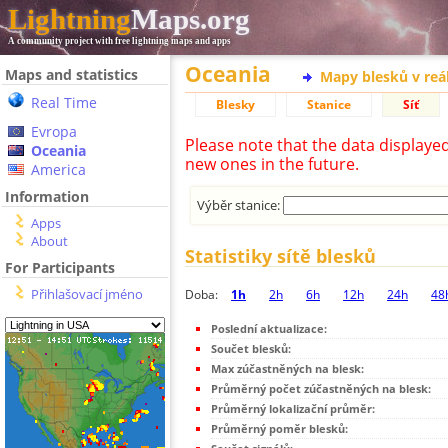
Lightning
Maps.org
A community project with free lightning maps and apps
Oceania
Maps and statistics
Mapy blesků v reá
Real Time
Blesky
Stanice
Síť
Evropa
Please note that the data displaye
Oceania
new ones in the future.
America
Information
Výběr stanice:
Apps
About
Statistiky sítě blesků
For Participants
Přihlašovací jméno
Doba:
1h
2h
6h
12h
24h
48
Poslední aktualizace:
Součet blesků:
Max zúčastněných na blesk:
Průměrný počet zúčastněných na blesk:
Průměrný lokalizační průměr:
Průměrný poměr blesků: