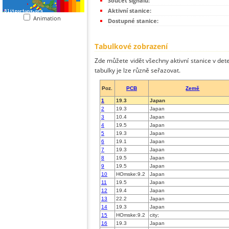
Součet signálů:
Aktivní stanice:
Animation
Dostupné stanice:
Tabulkové zobrazení
Zde můžete vidět všechny aktivní stanice v dete
tabulky je lze různě seřazovat.
Poz.
PCB
Země
1
19.3
Japan
2
19.3
Japan
3
10.4
Japan
4
19.5
Japan
5
19.3
Japan
6
19.1
Japan
7
19.3
Japan
8
19.5
Japan
9
19.5
Japan
10
HOmske:9.2
Japan
11
19.5
Japan
12
19.4
Japan
13
22.2
Japan
14
19.3
Japan
15
HOmske:9.2
city;
16
19.3
Japan