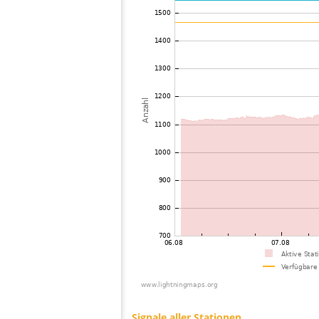
73
22.2
Mongolia
74
19.5
Philippines
75
19.5
Mongolia
76
19.5
Mongolia
77
22.2
Mongolia
78
19.5
Viet Nam
79
19.5
Malaysia
80
19.3
Malaysia
81
19.3
Thailand
82
19.5
Myanmar
83
22.2
Bangladesh
84
22.2
Singapore
85
10.4
Australia / Northern Territory
86
19.5
Russland
87
19.1
Australia / Queensland
88
19.5
Tajikistan
89
10.4
United States / Hawaii
90
19.5
United States / Hawaii
91
19.3
Australia / Queensland
92
19.5
Australia / Queensland
93
19.5
Australia / Queensland
94
19.5
Australia / Queensland
95
19.5
Australia / Queensland
96
19.3
Australia / Queensland
97
19.5
Canada
98
19.5
Australia / New South Wales
99
10.4
Russland
100
Canada
Signale aller Stationen