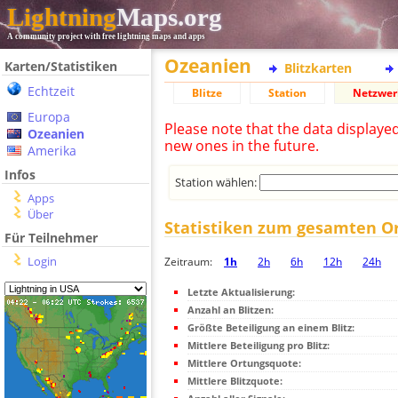
Lightning
Maps.org
A community project with free lightning maps and apps
Ozeanien
Karten/Statistiken
Blitzkarten
Echtzeit
Blitze
Station
Netzwer
Europa
Please note that the data displaye
Ozeanien
new ones in the future.
Amerika
Infos
Station wählen:
Apps
Über
Statistiken zum gesamten O
Für Teilnehmer
Login
Zeitraum:
1h
2h
6h
12h
24h
Letzte Aktualisierung:
Anzahl an Blitzen:
Größte Beteiligung an einem Blitz:
Mittlere Beteiligung pro Blitz:
Mittlere Ortungsquote:
Mittlere Blitzquote: