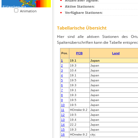
Anzahl aller Signale:
Aktive Stationen:
Animation
Verfügbare Stationen:
Tabellarische Übersicht
Hier sind alle aktiven Stationen des Ortu
Spaltenüberschriften kann die Tabelle entsprec
Pos.
PCB
Land
1
19.1
Japan
2
19.3
Japan
3
10.4
Japan
4
19.1
Japan
5
19.5
Japan
6
19.3
Japan
7
19.1
Japan
8
19.3
Japan
9
19.5
Japan
10
19.5
Japan
11
HOmske:9.2
Japan
12
19.5
Japan
13
19.4
Japan
14
22.2
Japan
15
19.3
Japan
16
HOmske:9.2
city;