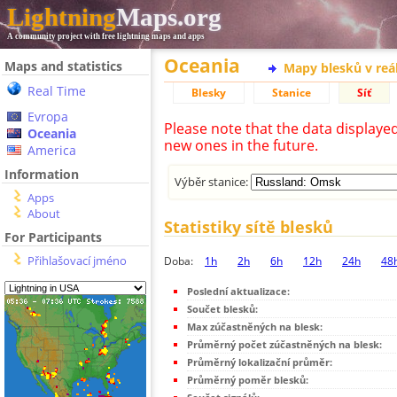
Lightning
Maps.org
A community project with free lightning maps and apps
Oceania
Maps and statistics
Mapy blesků v reá
Real Time
Blesky
Stanice
Síť
Evropa
Please note that the data displaye
Oceania
new ones in the future.
America
Information
Výběr stanice:
Apps
About
Statistiky sítě blesků
For Participants
Přihlašovací jméno
Doba:
1h
2h
6h
12h
24h
48
Poslední aktualizace:
Součet blesků:
Max zúčastněných na blesk:
Průměrný počet zúčastněných na blesk:
Průměrný lokalizační průměr:
Průměrný poměr blesků: