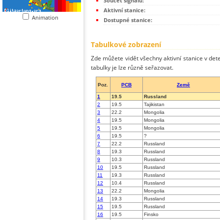
Součet signálů:
Aktivní stanice:
Animation
Dostupné stanice:
Tabulkové zobrazení
Zde můžete vidět všechny aktivní stanice v dete
tabulky je lze různě seřazovat.
Poz.
PCB
Země
1
19.5
Russland
2
19.5
Tajikistan
3
22.2
Mongolia
4
19.5
Mongolia
5
19.5
Mongolia
6
19.5
?
7
22.2
Russland
8
19.3
Russland
9
10.3
Russland
10
19.5
Russland
11
19.3
Russland
12
10.4
Russland
13
22.2
Mongolia
14
19.3
Russland
15
19.5
Russland
16
19.5
Finsko