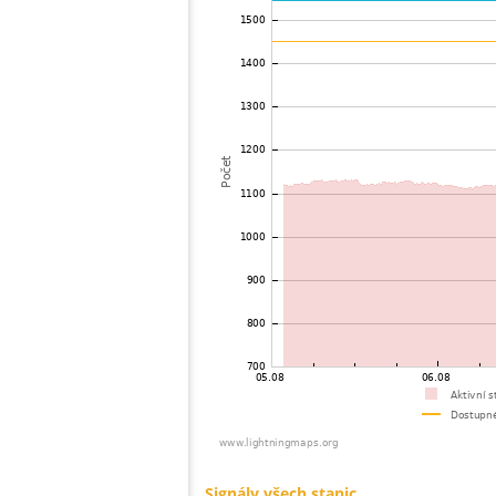
72
19.5
Švédsko
73
19.5
Švédsko
74
10.3
Polsko
75
19.5
Polsko
76
10.4
Norsko
77
10.4
Švédsko
78
10.4
Rumunsko
79
10.4
Švédsko
80
19.5
Švédsko
81
19.3
Švédsko
82
10.4
Švédsko
83
19.1
Švédsko
84
19.5
Švédsko
85
19.5
Ukrajina
86
22.2
Švédsko
87
19.5
Švédsko
88
19.4
Norsko
89
19.5
Polsko
90
10.4
Švédsko
91
19.5
Rumunsko
92
10.3
Švédsko
93
22.2
Polsko
94
19.4
Polsko
95
19.5
Švédsko
96
19.5
Švédsko
97
19.4
Polsko
98
19.5
Polsko
99
19.5
Polsko
Signály všech stanic