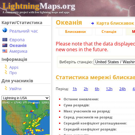
Lightning
Maps.org
A community project with free lightning maps and apps
Океанія
Карти/Статистика
Карта блискавок
Реальний час
Блискавки
Станція
М
Європа
Please note that the data displaye
Океанія
new ones in the future.
Америка
Інформація
Виберіть станцію:
Apps
Про
Статистика мережі блиска
Для учасників
Увійти
Період:
1h
2h
6h
12h
24h
4
Останнє оновлення:
Сума розрядів:
Макс учасників на розряд:
Серед. учасників на розряд:
Середній коефіцієнт розташування:
Середній коефіцієнт розрядів: