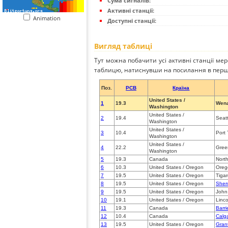
Сума сигналів:
Активні станції:
Animation
Доступні станції:
Вигляд таблиці
Тут можна побачити усі активні станції ме
таблицю, натиснувши на посилання в перш
Поз.
PCB
Країна
United States /
1
19.3
Wena
Washington
United States /
2
19.4
Seatt
Washington
United States /
3
10.4
Port
Washington
United States /
4
22.2
Gree
Washington
5
19.3
Canada
Nort
6
10.3
United States / Oregon
Oreg
7
19.5
United States / Oregon
Tiga
8
19.5
United States / Oregon
Sher
9
19.5
United States / Oregon
John
10
19.1
United States / Oregon
Linco
11
19.3
Canada
Barri
12
10.4
Canada
Calg
13
19.5
United States / Oregon
Gran