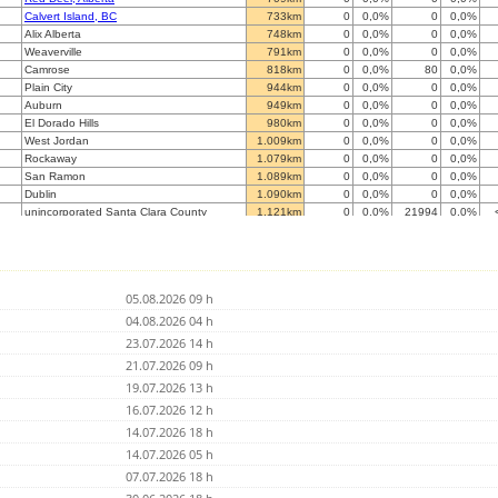
Calvert Island, BC
733km
0
0,0%
0
0,0%
Alix Alberta
748km
0
0,0%
0
0,0%
Weaverville
791km
0
0,0%
0
0,0%
Camrose
818km
0
0,0%
80
0,0%
Plain City
944km
0
0,0%
0
0,0%
Auburn
949km
0
0,0%
0
0,0%
El Dorado Hills
980km
0
0,0%
0
0,0%
West Jordan
1.009km
0
0,0%
0
0,0%
Rockaway
1.079km
0
0,0%
0
0,0%
San Ramon
1.089km
0
0,0%
0
0,0%
Dublin
1.090km
0
0,0%
0
0,0%
unincorporated Santa Clara County
1.121km
0
0,0%
21994
0,0%
Saratoga
1.140km
0
0,0%
0
0,0%
Konzer T
1.187km
0
0,0%
0
0,0%
Regina, Saskatchewan
1.187km
0
0,0%
0
0,0%
St George
1.281km
0
0,0%
0
0,0%
05.08.2026 09 h
Grand Junction
1.331km
0
0,0%
0
0,0%
Archer
04.08.2026 04 h
1.424km
0
0,0%
0
0,0%
Summit County
1.433km
0
0,0%
5062
0,0%
23.07.2026 14 h
Palmdale
1.438km
0
0,0%
0
0,0%
21.07.2026 09 h
Bismarck
1.471km
0
0,0%
0
0,0%
19.07.2026 13 h
Conifer
1.483km
0
0,0%
0
0,0%
Flagstaff
16.07.2026 12 h
1.547km
0
0,0%
0
0,0%
Prescott
1.561km
0
0,0%
0
0,0%
14.07.2026 18 h
Colorado Springs
1.567km
0
0,0%
0
0,0%
14.07.2026 05 h
?
1.584km
0
0,0%
0
0,0%
07.07.2026 18 h
Santee
1.647km
0
0,0%
0
0,0%
Yellowknife, NT
1.708km
0
0,0%
0
0,0%