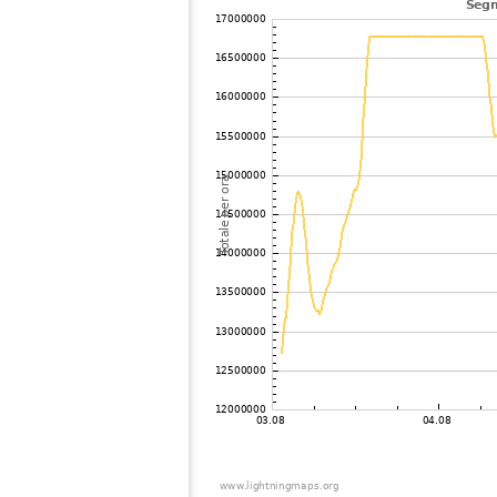
104
19.5
United States / Kentucky
105
19.3
Canada
106
19.3
Canada
107
19.3
United States / Alabama
108
19.5
United States / Tennessee
109
19.3
United States / Alabama
110
19.3
Canada
111
19.5
Canada
112
10.4
Canada
113
19.5
Canada
114
10.4
United States / Tennessee
115
19.3
Canada
116
22.2
United States / North Carolina
117
19.1
United States / Pennsylvania
118
19.5
Mexico
119
19.5
United States / Tennessee
120
19.5
United States / West Virginia
121
19.3
Canada
122
19.5
United States / Georgia
123
22.2
United States / New York
124
19.3
Canada
125
10.4
United States / Florida
126
10.4
United States / New York
127
19.1
United States / North Carolina
128
19.3
Canada
129
19.5
Canada
130
19.3
United States / Virginia
131
10.4
Canada