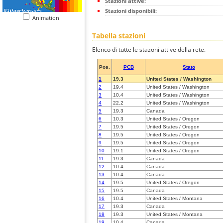
Stazioni attive:
Stazioni disponibili:
Animation
Tabella stazioni
Elenco di tutte le stazoni attive della rete.
Pos.
PCB
Stato
1
19.3
United States / Washington
2
19.4
United States / Washington
3
10.4
United States / Washington
4
22.2
United States / Washington
5
19.3
Canada
6
10.3
United States / Oregon
7
19.5
United States / Oregon
8
19.5
United States / Oregon
9
19.5
United States / Oregon
10
19.1
United States / Oregon
11
19.3
Canada
12
10.4
Canada
13
10.4
Canada
14
19.5
United States / Oregon
15
19.5
Canada
16
10.4
United States / Montana
17
19.3
Canada
18
19.3
United States / Montana
19
10.4
Canada