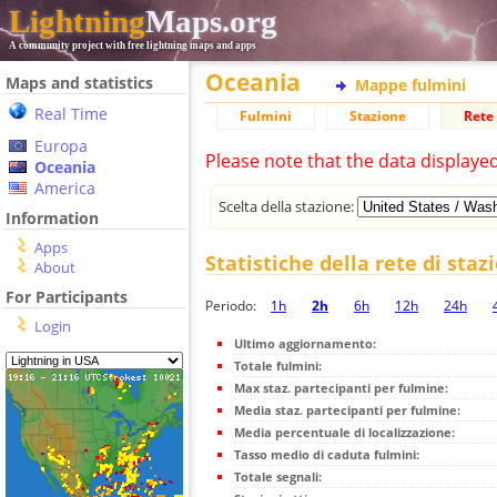
Lightning
Maps.org
A community project with free lightning maps and apps
Oceania
Maps and statistics
Mappe fulmini
Real Time
Fulmini
Stazione
Rete 
Europa
Please note that the data displaye
Oceania
America
Scelta della stazione:
Information
Apps
Statistiche della rete di staz
About
For Participants
Periodo:
1h
2h
6h
12h
24h
Login
Ultimo aggiornamento:
Totale fulmini:
Max staz. partecipanti per fulmine:
Media staz. partecipanti per fulmine:
Media percentuale di localizzazione:
Tasso medio di caduta fulmini:
Totale segnali: