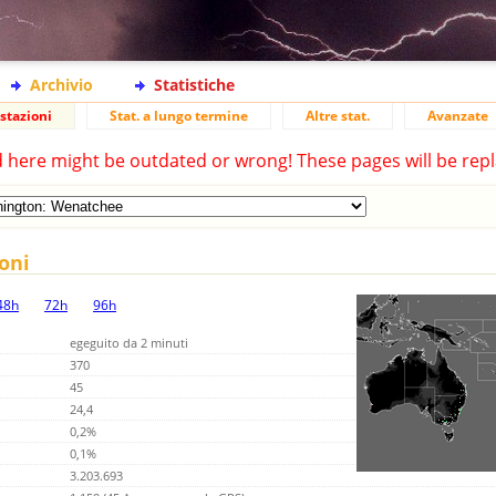
Archivio
Statistiche
stazioni
Stat. a lungo termine
Altre stat.
Avanzate
d here might be outdated or wrong! These pages will be repl
ioni
48h
72h
96h
egeguito da 2 minuti
370
45
24,4
0,2%
0,1%
3.203.693