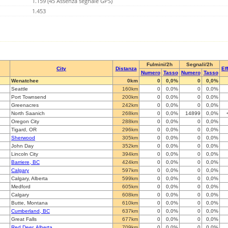
1.159 (45 Assenza segnale GPS)
1.453
Fulmini/2h
Segnali/2h
City
Distanza
Ef
Numero
Tasso
Numero
Tasso
Wenatchee
0km
0
0,0%
0
0,0%
Seattle
160km
0
0,0%
0
0,0%
Port Townsend
200km
0
0,0%
0
0,0%
Greenacres
242km
0
0,0%
0
0,0%
North Saanich
268km
0
0,0%
14899
0,0%
Oregon City
288km
0
0,0%
0
0,0%
Tigard, OR
296km
0
0,0%
0
0,0%
Sherwood
305km
0
0,0%
0
0,0%
John Day
352km
0
0,0%
0
0,0%
Lincoln City
394km
0
0,0%
0
0,0%
Barriere, BC
424km
0
0,0%
0
0,0%
Calgary
597km
0
0,0%
0
0,0%
Calgary, Alberta
599km
0
0,0%
0
0,0%
Medford
605km
0
0,0%
0
0,0%
Calgary
608km
0
0,0%
0
0,0%
Butte, Montana
610km
0
0,0%
0
0,0%
Cumberland, BC
637km
0
0,0%
0
0,0%
Great Falls
677km
0
0,0%
0
0,0%
Red Deer, Alberta
709km
0
0,0%
0
0,0%