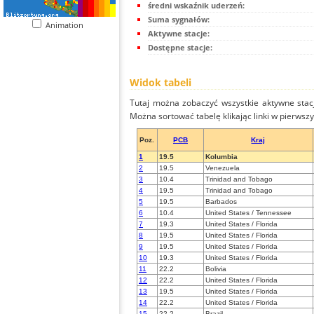
średni wskaźnik uderzeń:
Suma sygnałów:
Animation
Aktywne stacje:
Dostępne stacje:
Widok tabeli
Tutaj można zobaczyć wszystkie aktywne stac
Można sortować tabelę klikając linki w pierwsz
Poz.
PCB
Kraj
1
19.5
Kolumbia
2
19.5
Venezuela
3
10.4
Trinidad and Tobago
4
19.5
Trinidad and Tobago
5
19.5
Barbados
6
10.4
United States / Tennessee
7
19.3
United States / Florida
8
19.5
United States / Florida
9
19.5
United States / Florida
10
19.3
United States / Florida
11
22.2
Bolivia
12
22.2
United States / Florida
13
19.5
United States / Florida
14
22.2
United States / Florida
15
22.2
Brazil