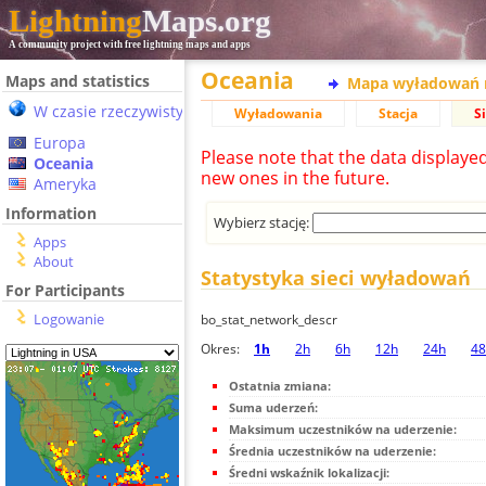
Lightning
Maps.org
A community project with free lightning maps and apps
Oceania
Maps and statistics
Mapa wyładowań 
W czasie rzeczywistym
Wyładowania
Stacja
S
Europa
Please note that the data displaye
Oceania
new ones in the future.
Ameryka
Information
Wybierz stację:
Apps
About
Statystyka sieci wyładowań
For Participants
Logowanie
bo_stat_network_descr
Okres:
1h
2h
6h
12h
24h
48
Ostatnia zmiana:
Suma uderzeń:
Maksimum uczestników na uderzenie:
Średnia uczestników na uderzenie:
Średni wskaźnik lokalizacji: