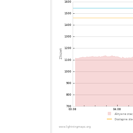
72
19.3
United States / Connecticut
73
19.5
United States / Rhode Island
74
19.5
United States / Massachusetts
75
19.5
United States / Ohio
76
10.4
United States / Connecticut
77
19.4
Brazil
78
19.5
United States / Massachusetts
79
19.3
United States / Massachusetts
80
22.0
United States / Massachusetts
81
19.5
United States / Massachusetts
82
19.5
United States / Massachusetts
83
19.5
Niemcy
84
22.2
Brazil
85
19.5
United States / Ohio
86
10.4
United States / Ohio
87
19.5
United States / New York
88
19.3
United States / Massachusetts
89
19.3
United States / Missouri
90
19.3
United States / New York
91
19.3
United States / Massachusetts
92
10.4
United States / New York
93
19.5
United States / New Hampshire
94
19.3
United States / New Hampshire
95
19.3
United States / New York
96
22.2
United States / New York
97
10.4
United States / Michigan
98
19.5
United States / New York
99
19.5
Japan