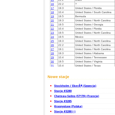
16
22.2
?
17
19.3
United States / Florida
18
10.4
United States / South Carolina
19
19.5
Bermuda
20
19.3
United States / North Carolina
21
19.5
United States / Georgia
22
10.4
United States / Florida
23
19.5
United States / North Carolina
24
19.5
Mexico
25
19.3
United States / North Carolina
26
22.2
United States / North Carolina
27
19.1
United States / North Carolina
28
19.3
United States / Alabama
29
10.4
United States / Tennessee
30
19.5
United States / Virginia
31
10.4
United States / Texas
32
10.3
United States / Texas
33
19.3
United States / Alabama
Nowe stacje
34
10.4
United States / Texas
35
19.4
United States / Texas
Stockholm / EkerÃ¶ (Szwecja)
36
19.5
United States / Louisiana
37
Stacja #3280
19.5
United States / Tennessee
38
19.5
United States / Tennessee
Chateau-Salins (57170) (Francja)
39
19.3
United States / Texas
Stacja #3285
40
19.3
United States / Texas
Krasnystaw (Polska)
41
10.3
United States / Tennessee
42
Stacja #3288 (-)
19.3
United States / Virginia
43
19.3
United States / Virginia