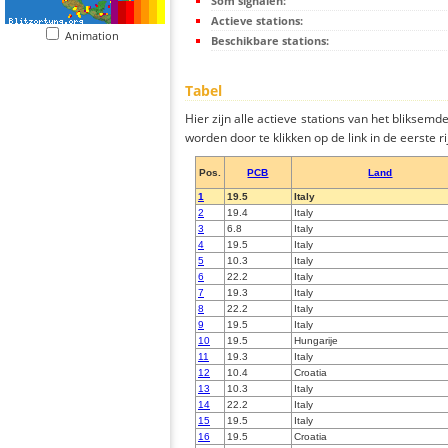
Som signalen:
Actieve stations:
Animation
Beschikbare stations:
Tabel
Hier zijn alle actieve stations van het bliksem
worden door te klikken op de link in de eerste rij
Pos.
PCB
Land
1
19.5
Italy
2
19.4
Italy
3
6.8
Italy
4
19.5
Italy
5
10.3
Italy
6
22.2
Italy
7
19.3
Italy
8
22.2
Italy
9
19.5
Italy
10
19.5
Hungarije
11
19.3
Italy
12
10.4
Croatia
13
10.3
Italy
14
22.2
Italy
15
19.5
Italy
16
19.5
Croatia