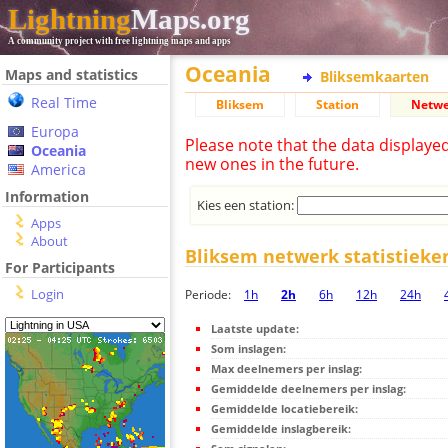
Lightning
Maps.org
A community project with free lightning maps and apps
Oceania
Maps and statistics
Bliksemkaarten
Real Time
Bliksem
Station
Netwe
Europa
Please note that the data displaye
Oceania
new ones in the future.
America
Information
Kies een station:
Apps
About
Bliksem netwerk statistieke
For Participants
Login
Periode:
1h
2h
6h
12h
24h
Laatste update:
Som inslagen:
Max deelnemers per inslag:
Gemiddelde deelnemers per inslag:
Gemiddelde locatiebereik:
Gemiddelde inslagbereik: