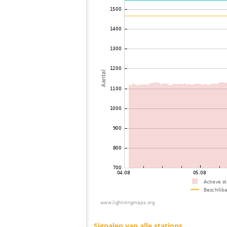
73
10.4
Oostenrijk
74
6.6
Oostenrijk
75
22.2
Oostenrijk
76
19.1
Oostenrijk
77
19.1
Italy
78
19.5
Oostenrijk
79
19.5
Griekenland
80
19.5
Oostenrijk
81
10.4
Zwitserland
82
19.5
Serbia
83
6.8
Italy
84
19.3
Oostenrijk
85
10.4
Italy
86
19.5
Griekenland
87
19.5
Italy
88
10.4
Frankrijk
89
19.3
Zwitserland
90
19.5
Zwitserland
91
19.5
Griekenland
92
19.5
Griekenland
93
19.4
Hungarije
94
19.3
Hungarije
95
19.3
Hungarije
96
19.5
Hungarije
97
19.5
Hungarije
98
19.5
Griekenland
99
10.3
Bulgarije
100
10.4
Oostenrijk
Signalen van alle stations