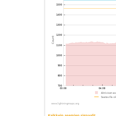
73
19.5
Yhdistynyt kuningaskunta
74
19.5
Ranska
75
19.5
Ranska
76
19.1
Ranska
77
19.5
Yhdistynyt kuningaskunta
78
19.1
Yhdistynyt kuningaskunta
79
10.4
Yhdistynyt kuningaskunta
80
22.2
Yhdistynyt kuningaskunta
81
10.4
Ranska
82
10.4
Ranska
83
10.2
Yhdistynyt kuningaskunta
84
19.5
Yhdistynyt kuningaskunta
85
19.5
Ranska
86
10.4
Ranska
87
22.2
Belgia
88
22.2
Belgia
89
19.5
Belgia
90
19.4
Niederlande
91
10.4
Ranska
92
22.2
Belgia
93
22.2
Belgia
94
22.2
?
95
10.4
Ranska
96
19.5
Belgia
97
22.0
Niederlande
98
10.4
Niederlande
99
10.4
Yhdistynyt kuningaskunta
100
10.3
Niederlande
Kaikkein asemien signaalit