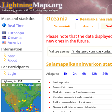
Lightning
Maps.org
A community project with free lightning maps and apps
Oceania
Maps and statistics
Reaaliaikainen sa
Real Time
Salamointi
Asema
Ver
Eurooppa
Please note that the data displaye
Oceania
new ones in the future.
America
Information
Valitse asema:
Apps
About
Salamapaikanninverkon stati
For Participants
Login
Aikajakso:
1h
2h
6h
12h
24h
Last update:
Sum of strokes:
Maksimi asemia / salamanisku:
Keskim. asemia / salamanisku:
Paikannussuhteen keskiarvo:
Osuus kaikista salamaniskuista: