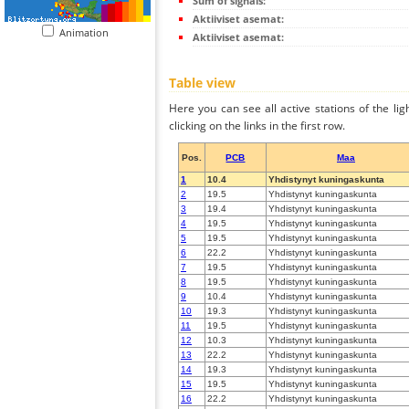
Sum of signals:
Aktiiviset asemat:
Animation
Aktiiviset asemat:
Table view
Here you can see all active stations of the li
clicking on the links in the first row.
Pos.
PCB
Maa
1
10.4
Yhdistynyt kuningaskunta
2
19.5
Yhdistynyt kuningaskunta
3
19.4
Yhdistynyt kuningaskunta
4
19.5
Yhdistynyt kuningaskunta
5
19.5
Yhdistynyt kuningaskunta
6
22.2
Yhdistynyt kuningaskunta
7
19.5
Yhdistynyt kuningaskunta
8
19.5
Yhdistynyt kuningaskunta
9
10.4
Yhdistynyt kuningaskunta
10
19.3
Yhdistynyt kuningaskunta
11
19.5
Yhdistynyt kuningaskunta
12
10.3
Yhdistynyt kuningaskunta
13
22.2
Yhdistynyt kuningaskunta
14
19.3
Yhdistynyt kuningaskunta
15
19.5
Yhdistynyt kuningaskunta
16
22.2
Yhdistynyt kuningaskunta