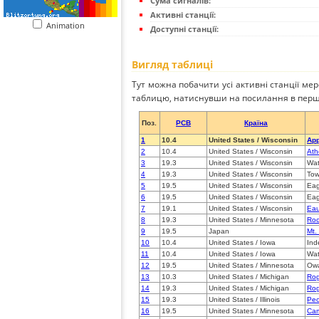
Сума сигналів:
Активні станції:
Animation
Доступні станції:
Вигляд таблиці
Тут можна побачити усі активні станції ме
таблицю, натиснувши на посилання в перш
Поз.
PCB
Країна
1
10.4
United States / Wisconsin
App
2
10.4
United States / Wisconsin
Ath
3
19.3
United States / Wisconsin
Wat
4
19.3
United States / Wisconsin
Tow
5
19.5
United States / Wisconsin
Eag
6
19.5
United States / Wisconsin
Eag
7
19.1
United States / Wisconsin
Eau
8
19.3
United States / Minnesota
Roc
9
19.5
Japan
Mt.
10
10.4
United States / Iowa
Ind
11
10.4
United States / Iowa
Wat
12
19.5
United States / Minnesota
Ow
13
10.3
United States / Michigan
Rog
14
19.3
United States / Michigan
Rog
15
19.3
United States / Illinois
Peo
16
19.5
United States / Minnesota
Cam