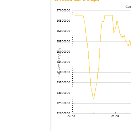
93
19.5
Canada
Bol
94
19.3
Canada
Sep
95
19.5
United States / Minnesota
Lin
United States /
96
19.5
?
Massachusetts
97
19.5
United States / Connecticut
Bra
98
19.3
Canada
Rob
99
19.5
United States / Virginia
Vir
100
19.5
United States / Louisiana
Mo
101
19.3
United States / Connecticut
Col
102
19.3
Canada
Qu
103
19.5
United States / Wyoming
Arc
United States /
104
19.3
Pep
Massachusetts
United States / New
105
19.5
Na
Hampshire
106
19.5
Canada
Reg
107
19.3
Німеччина
Kon
108
19.5
United States / Maine
Lov
United States /
109
19.5
Nat
Massachusetts
United States /
110
19.3
Fra
Massachusetts
United States /
111
22.0
NO
Massachusetts
United States / New
112
19.3
Ne
Hampshire
United States / Rhode
113
19.5
Nor
Island
United States /