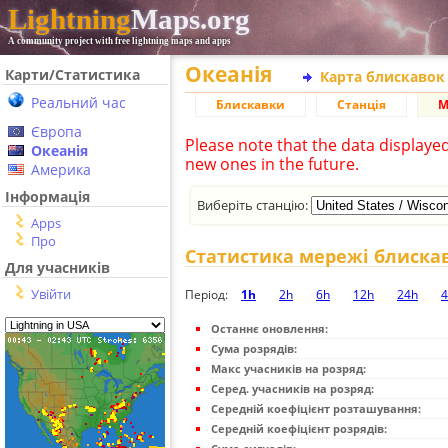
Lightning
Maps.org
A community project with free lightning maps and apps
Океанія
Карти/Статистика
Карта блискавок
Реальний час
Блискавки
Станція
М
Європа
Please note that the data displaye
Океанія
new ones in the future.
Америка
Інформація
Виберіть станцію:
Apps
Про
Статистика мережі блиска
Для учасників
Увійти
Період:
1h
2h
6h
12h
24h
4
Останнє оновлення:
Сума розрядів:
Макс учасників на розряд:
Серед. учасників на розряд:
Середній коефіцієнт розташування:
Середній коефіцієнт розрядів: