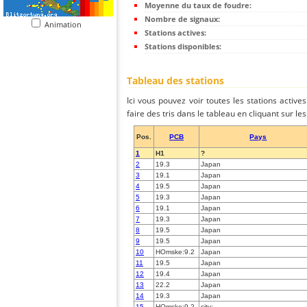
Moyenne du taux de foudre:
Nombre de signaux:
Animation
Stations actives:
Stations disponibles:
Tableau des stations
Ici vous pouvez voir toutes les stations activ
faire des tris dans le tableau en cliquant sur l
Pos.
PCB
Pays
1
H1
?
2
19.3
Japan
3
19.1
Japan
4
19.5
Japan
5
19.3
Japan
6
19.1
Japan
7
19.3
Japan
8
19.5
Japan
9
19.5
Japan
10
HOmske:9.2
Japan
11
19.5
Japan
12
19.4
Japan
13
22.2
Japan
14
19.3
Japan
15
HOmske:9.2
city;