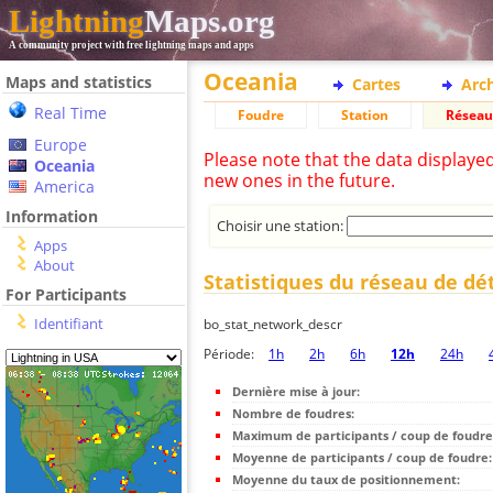
Lightning
Maps.org
A community project with free lightning maps and apps
Oceania
Maps and statistics
Cartes
Arc
Real Time
Foudre
Station
Réseau
Europe
Please note that the data displaye
Oceania
new ones in the future.
America
Information
Choisir une station:
Apps
About
Statistiques du réseau de dé
For Participants
Identifiant
bo_stat_network_descr
Période:
1h
2h
6h
12h
24h
Dernière mise à jour:
Nombre de foudres:
Maximum de participants / coup de foudre
Moyenne de participants / coup de foudre:
Moyenne du taux de positionnement: