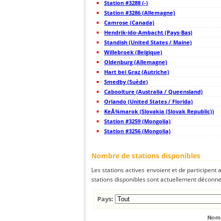
Station #3288 (-)
44
19.5
Japan
Station #3286 (Allemagne)
45
19.5
Japan
Camrose (Canada)
46
22.2
Japan
47
Hendrik-ido-Ambacht (Pays-Bas)
19.5
Japan
48
19.4
Japan
Standish (United States / Maine)
49
19.3
Japan
Willebroek (Belgique)
50
19.5
Japan
Oldenburg (Allemagne)
51
19.5
Japan
52
Hart bei Graz (Autriche)
19.5
Japan
53
19.3
Japan
Smedby (Suède)
54
19.5
Japan
Caboolture (Australia / Queensland)
55
19.3
Japan
Orlando (United States / Florida)
56
19.5
Japan
57
KeÅ¾marok (Slovakia (Slovak Republic))
19.4
Japan
58
19.0
Japan
Station #3259 (Mongolia)
59
19.5
Japan
Station #3256 (Mongolia)
60
19.5
Japan
61
19.3
Japan
62
19.3
Japan
Nombre de stations disponibles
63
19.5
Japan
64
22.2
Taiwan
Les stations actives envoient et de participent
65
22.2
Taiwan
stations disponibles sont actuellement déconnec
66
5nsrm
Mongolia
67
19.5
Philippines
68
22.2
Philippines
Pays:
69
22.2
Mongolia
70
19.5
Philippines
71
19.5
Mongolia