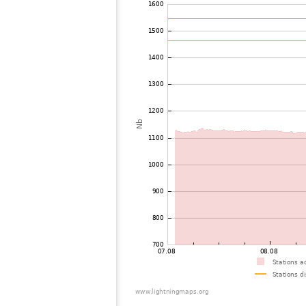
72
19.5
Mongolia
73
22.2
Mongolia
74
19.5
Viet Nam
75
19.3
Thailand
76
19.5
Myanmar
77
19.5
India
78
22.2
Bangladesh
79
22.2
Singapore
80
10.4
Australia / Northern Territory
81
19.4
Australia / Northern Territory
82
19.5
Russie
83
19.1
Australia / Queensland
84
19.5
Tajikistan
85
10.4
United States / Hawaii
86
19.5
United States / Hawaii
87
19.3
Australia / Queensland
88
19.5
Australia / Queensland
89
19.5
Australia / Queensland
90
19.5
Australia / Queensland
91
19.5
Australia / Queensland
92
10.4
Australia / Queensland
93
19.3
Australia / Queensland
94
19.5
Canada
95
19.5
Australia / New South Wales
96
10.4
Russie
97
Canada
98
19.3
Australia / New South Wales
99
19.5
Finlande