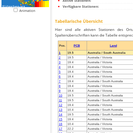
Aktive Stationen:
Verfügbare Stationen:
Animation
Tabellarische Übersicht
Hier sind alle aktiven Stationen des Ortu
Spaltenüberschriften kann die Tabelle entsprec
Pos.
PCB
Land
1
19.5
Australia / South Australia
2
19.5
Australia / Victoria
3
19.4
Australia / Victoria
4
19.4
Australia / Victoria
5
19.4
Australia / Victoria
6
19.4
Australia / Victoria
7
19.4
Australia / South Australia
8
19.4
Australia / Victoria
9
19.4
Australia / Victoria
10
19.5
Australia / South Australia
11
19.5
Australia / South Australia
12
19.4
Australia / Victoria
13
10.4
Australia / South Australia
14
19.5
Australia / South Australia
15
19.4
Australia / Victoria
16
10.4
Australia / Victoria
17
22.2
Australia / Victoria