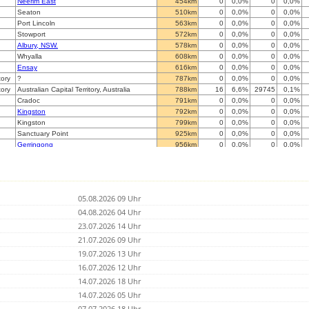
Neerim East
454km
0
0,0%
0
0,0%
Seaton
510km
0
0,0%
0
0,0%
Port Lincoln
563km
0
0,0%
0
0,0%
Stowport
572km
0
0,0%
0
0,0%
Albury, NSW.
578km
0
0,0%
0
0,0%
Whyalla
608km
0
0,0%
0
0,0%
Ensay
616km
0
0,0%
0
0,0%
tory
?
787km
0
0,0%
0
0,0%
tory
Australian Capital Territory, Australia
788km
16
6,6%
29745
0,1%
Cradoc
791km
0
0,0%
0
0,0%
Kingston
792km
0
0,0%
0
0,0%
Kingston
799km
0
0,0%
0
0,0%
Sanctuary Point
925km
0
0,0%
0
0,0%
Gerringong
956km
0
0,0%
0
0,0%
Albion Park
961km
38
15,6%
3437
1,1%
Kembla Grange
970km
0
0,0%
0
0,0%
Ingleburn
996km
0
0,0%
0
0,0%
Orchard Hills
997km
0
0,0%
0
0,0%
05.08.2026 09 Uhr
North Richmond
1.006km
33
13,5%
225
14,7%
Carlingford
04.08.2026 04 Uhr
1.022km
0
0,0%
0
0,0%
Umina
1.058km
0
0,0%
0
0,0%
23.07.2026 14 Uhr
Peats Ridge
1.063km
0
0,0%
0
0,0%
21.07.2026 09 Uhr
Kulnura
1.065km
0
0,0%
0
0,0%
19.07.2026 13 Uhr
Inverell
1.302km
0
0,0%
0
0,0%
Dalby
16.07.2026 12 Uhr
1.529km
0
0,0%
0
0,0%
Ballina
1.540km
0
0,0%
0
0,0%
14.07.2026 18 Uhr
Brisbane
1.612km
0
0,0%
0
0,0%
14.07.2026 05 Uhr
Dutton Park, Brisbane
1.614km
0
0,0%
0
0,0%
07.07.2026 18 Uhr