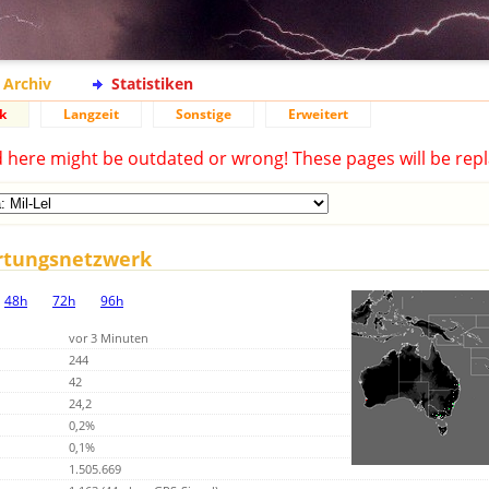
Archiv
Statistiken
k
Langzeit
Sonstige
Erweitert
d here might be outdated or wrong! These pages will be repl
rtungsnetzwerk
48h
72h
96h
vor 3 Minuten
244
42
24,2
0,2%
0,1%
1.505.669