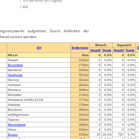
1.163 (44 ohne GPS-Signal)
1.468
ngsnetzwerks aufgelistet. Durch Anklicken der
hend sortiert werden.
Blitze/h
Signale/h
Ort
Entfernung
E
Anzahl
Quote
Anzahl
Quote
Mil-Lel
0km
0
0,0%
0
0,0%
Stawell
191km
0
0,0%
0
0,0%
Broomfield
274km
0
0,0%
0
0,0%
Woodend
330km
0
0,0%
0
0,0%
Heathcote
357km
0
0,0%
0
0,0%
Glenroy
361km
0
0,0%
0
0,0%
Ironbank
362km
0
0,0%
0
0,0%
Dromana
366km
0
0,0%
0
0,0%
Mordialloc
374km
0
0,0%
0
0,0%
Athelstone (IADELA729)
377km
0
0,0%
0
0,0%
Adelaide
378km
0
0,0%
0
0,0%
Blackburn
380km
0
0,0%
0
0,0%
aaRidgehaven
381km
0
0,0%
0
0,0%
Taperoo
393km
0
0,0%
0
0,0%
Mooroolbark
394km
0
0,0%
0
0,0%
Silvan
404km
0
0,0%
0
0,0%
Buxton
430km
45
18,4%
787
5,7%