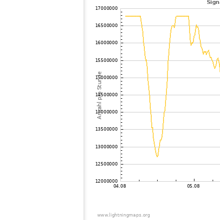
102
19.5
Japan
103
19.1
Japan
104
19.3
Japan
105
19.3
Japan
106
19.5
Japan
107
19.4
Japan
108
19.5
Japan
109
19.3
Japan
110
22.2
Reunion
111
HOmske:9.2
city;
112
19.3
Japan
113
19.3
Japan
114
19.3
Japan
115
22.2
Japan
116
22.2
Japan
117
19.5
Japan
118
22.2
Japan
119
19.4
Japan
120
10.4
Japan
121
19.0
Japan
122
19.3
Japan
123
19.3
Samoa
124
22.2
Japan
125
19.5
Japan
126
19.4
Japan
127
19.3
Japan
128
19.5
Japan
129
19.4
Japan