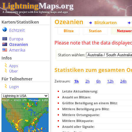
Lightning
Maps.org
A community project with free lightning maps and apps
Ozeanien
Karten/Statistiken
Blitzkarten
Echtzeit
Blitze
Station
Netzwer
Europa
Please note that the data displaye
Ozeanien
Amerika
Station wählen:
Infos
Apps
Statistiken zum gesamten O
Über
Für Teilnehmer
Zeitraum:
1h
2h
6h
12h
24h
Login
Letzte Aktualisierung:
Anzahl an Blitzen:
Größte Beteiligung an einem Blitz:
Mittlere Beteiligung pro Blitz:
Mittlere Ortungsquote:
Mittlere Blitzquote:
Anzahl aller Signale: