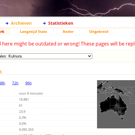
Archieven
Statistieken
rk
Langetijd Stats
Ander
Uitgebreid
d here might be outdated or wrong! These pages will be repl
n
48h
72h
96h
voor 8 minuten
18.881
61
23,9
0,3%
0,0%
9.095.353