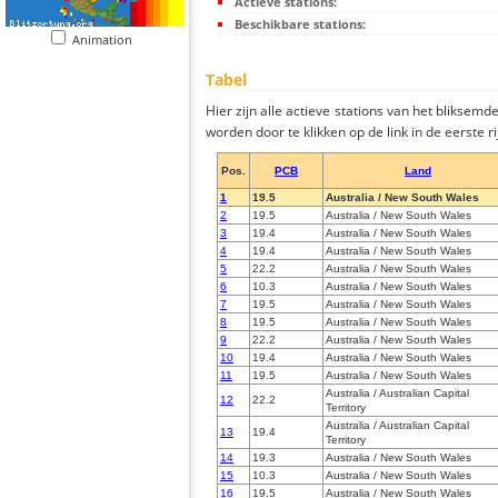
Actieve stations:
Beschikbare stations:
Animation
Tabel
Hier zijn alle actieve stations van het bliksem
worden door te klikken op de link in de eerste rij
Pos.
PCB
Land
1
19.5
Australia / New South Wales
2
19.5
Australia / New South Wales
3
19.4
Australia / New South Wales
4
19.4
Australia / New South Wales
5
22.2
Australia / New South Wales
6
10.3
Australia / New South Wales
7
19.5
Australia / New South Wales
8
19.5
Australia / New South Wales
9
22.2
Australia / New South Wales
10
19.4
Australia / New South Wales
11
19.5
Australia / New South Wales
Australia / Australian Capital
12
22.2
Territory
Australia / Australian Capital
13
19.4
Territory
14
19.3
Australia / New South Wales
15
10.3
Australia / New South Wales
16
19.5
Australia / New South Wales