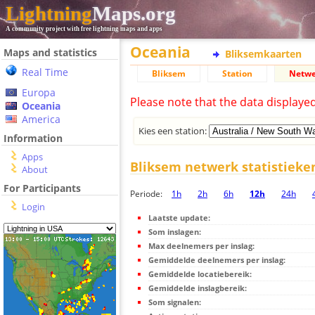
Lightning
Maps.org
A community project with free lightning maps and apps
Oceania
Maps and statistics
Bliksemkaarten
Real Time
Bliksem
Station
Netwe
Europa
Please note that the data displaye
Oceania
America
Kies een station:
Information
Apps
Bliksem netwerk statistieke
About
For Participants
Periode:
1h
2h
6h
12h
24h
Login
Laatste update:
Som inslagen:
Max deelnemers per inslag:
Gemiddelde deelnemers per inslag:
Gemiddelde locatiebereik:
Gemiddelde inslagbereik:
Som signalen: