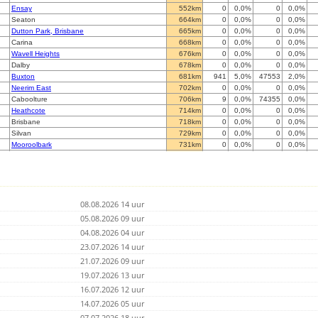
Ensay
552km
0
0,0%
0
0,0%
Seaton
664km
0
0,0%
0
0,0%
Dutton Park, Brisbane
665km
0
0,0%
0
0,0%
Carina
668km
0
0,0%
0
0,0%
Wavell Heights
676km
0
0,0%
0
0,0%
Dalby
678km
0
0,0%
0
0,0%
Buxton
681km
941
5,0%
47553
2,0%
Neerim East
702km
0
0,0%
0
0,0%
Caboolture
706km
9
0,0%
74355
0,0%
Heathcote
714km
0
0,0%
0
0,0%
Brisbane
718km
0
0,0%
0
0,0%
Silvan
729km
0
0,0%
0
0,0%
Mooroolbark
731km
0
0,0%
0
0,0%
Blackburn
746km
0
0,0%
0
0,0%
Glenroy
752km
0
0,0%
0
0,0%
Woodend
759km
0
0,0%
0
0,0%
Mordialloc
763km
0
0,0%
0
0,0%
Dromana
798km
0
0,0%
0
0,0%
08.08.2026 14 uur
Broomfield
805km
0
0,0%
0
0,0%
05.08.2026 09 uur
Stawell
874km
0
0,0%
0
0,0%
04.08.2026 04 uur
Bundaberg
939km
0
0,0%
0
0,0%
23.07.2026 14 uur
Paringa, South Australia
970km
0
0,0%
0
0,0%
Stowport
992km
0
0,0%
0
0,0%
21.07.2026 09 uur
Mil-Lel
1.065km
0
0,0%
0
0,0%
19.07.2026 13 uur
Kingston
1.132km
0
0,0%
0
0,0%
16.07.2026 12 uur
Kingston
1.137km
0
0,0%
0
0,0%
14.07.2026 05 uur
Cradoc
1.155km
0
0,0%
0
0,0%
aaRidgehaven
1.164km
0
0,0%
0
0,0%
07.07.2026 18 uur