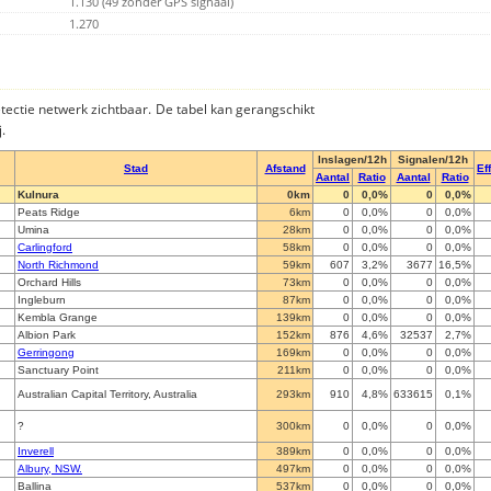
1.130 (49 zonder GPS signaal)
1.270
detectie netwerk zichtbaar. De tabel kan gerangschikt
.
Inslagen/12h
Signalen/12h
Stad
Afstand
Ef
Aantal
Ratio
Aantal
Ratio
Kulnura
0km
0
0,0%
0
0,0%
Peats Ridge
6km
0
0,0%
0
0,0%
Umina
28km
0
0,0%
0
0,0%
Carlingford
58km
0
0,0%
0
0,0%
North Richmond
59km
607
3,2%
3677
16,5%
Orchard Hills
73km
0
0,0%
0
0,0%
Ingleburn
87km
0
0,0%
0
0,0%
Kembla Grange
139km
0
0,0%
0
0,0%
Albion Park
152km
876
4,6%
32537
2,7%
Gerringong
169km
0
0,0%
0
0,0%
Sanctuary Point
211km
0
0,0%
0
0,0%
Australian Capital Territory, Australia
293km
910
4,8%
633615
0,1%
?
300km
0
0,0%
0
0,0%
Inverell
389km
0
0,0%
0
0,0%
Albury, NSW.
497km
0
0,0%
0
0,0%
Ballina
537km
0
0,0%
0
0,0%