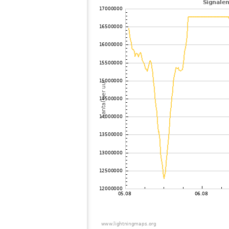
101
19.5
Japan
102
19.3
Japan
103
19.3
Japan
104
19.5
Japan
105
19.5
Japan
106
19.3
Japan
107
19.5
Japan
108
HOmske:9.2
city;
109
19.5
Japan
110
22.2
Japan
111
22.2
Japan
112
22.2
Japan
113
19.3
Japan
114
19.4
Japan
115
19.5
Japan
116
22.2
Japan
117
19.4
Japan
118
19.3
Samoa
119
19.5
Japan
120
19.3
Japan
121
19.0
Japan
122
10.4
Japan
123
19.4
Japan
124
19.5
Japan
125
19.3
Japan
126
19.5
Japan
127
19.4
Japan
128
19.0
Japan