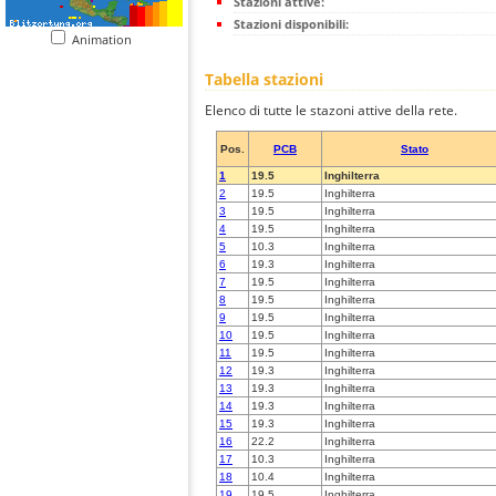
Stazioni attive:
Stazioni disponibili:
Animation
Tabella stazioni
Elenco di tutte le stazoni attive della rete.
Pos.
PCB
Stato
1
19.5
Inghilterra
2
19.5
Inghilterra
3
19.5
Inghilterra
4
19.5
Inghilterra
5
10.3
Inghilterra
6
19.3
Inghilterra
7
19.5
Inghilterra
8
19.5
Inghilterra
9
19.5
Inghilterra
10
19.5
Inghilterra
11
19.5
Inghilterra
12
19.3
Inghilterra
13
19.3
Inghilterra
14
19.3
Inghilterra
15
19.3
Inghilterra
16
22.2
Inghilterra
17
10.3
Inghilterra
18
10.4
Inghilterra
19
19.5
Inghilterra