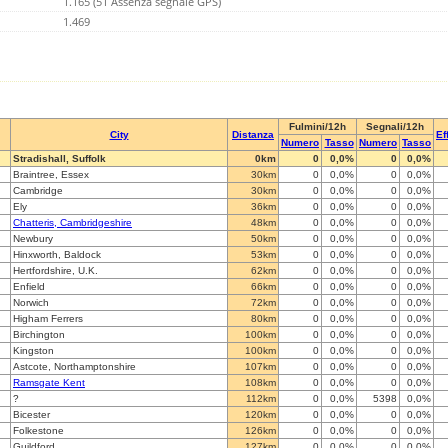
1.165 (51 Assenza segnale GPS)
1.469
Fulmini/12h
Segnali/12h
City
Distanza
Ef
Numero
Tasso
Numero
Tasso
Stradishall, Suffolk
0km
0
0,0%
0
0,0%
Braintree, Essex
30km
0
0,0%
0
0,0%
Cambridge
30km
0
0,0%
0
0,0%
Ely
36km
0
0,0%
0
0,0%
Chatteris, Cambridgeshire
48km
0
0,0%
0
0,0%
Newbury
50km
0
0,0%
0
0,0%
Hinxworth, Baldock
53km
0
0,0%
0
0,0%
Hertfordshire, U.K.
62km
0
0,0%
0
0,0%
Enfield
66km
0
0,0%
0
0,0%
Norwich
72km
0
0,0%
0
0,0%
Higham Ferrers
80km
0
0,0%
0
0,0%
Birchington
100km
0
0,0%
0
0,0%
Kingston
100km
0
0,0%
0
0,0%
Astcote, Northamptonshire
107km
0
0,0%
0
0,0%
Ramsgate Kent
108km
0
0,0%
0
0,0%
?
112km
0
0,0%
5398
0,0%
Bicester
120km
0
0,0%
0
0,0%
Folkestone
126km
0
0,0%
0
0,0%
Guildford
127km
0
0,0%
0
0,0%