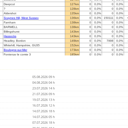
Deepcut
127km
0
0,0%
0
0,0%
?
128km
0
0,0%
0
0,0%
Aldershot
135km
0
0,0%
0
0,0%
Scaynes Hill, West Sussex
136km
0
0,0%
150111
0,0%
Farnham
138km
0
0,0%
0
0,0%
BARWELL
138km
0
0,0%
0
0,0%
Billingshurst
143km
0
0,0%
0
0,0%
Hassocks
143km
0
0,0%
0
0,0%
Headley. Bordon
149km
0
0,0%
7998
0,0%
Whitehill, Hampshire, GU35
152km
0
0,0%
0
0,0%
Boulogne-sur-Mer
173km
0
0,0%
0
0,0%
Fontenay le comte 3
185km
0
0,0%
0
0,0%
Ellastone
186km
0
0,0%
0
0,0%
Stourbridge
188km
0
0,0%
0
0,0%
West End, Southampton
189km
0
0,0%
0
0,0%
Penkridge, Staffordshire, UK
192km
0
0,0%
0
0,0%
05.08.2026 09 h
?
192km
0
0,0%
0
0,0%
Hythe, Hampshire
04.08.2026 04 h
197km
0
0,0%
0
0,0%
Ryton
202km
0
0,0%
0
0,0%
23.07.2026 14 h
Cheddleton Nr.Leek
203km
0
0,0%
0
0,0%
21.07.2026 09 h
?
205km
0
0,0%
0
0,0%
19.07.2026 13 h
Shanklin
209km
0
0,0%
0
0,0%
Bristol / Bath
16.07.2026 12 h
219km
0
0,0%
0
0,0%
Bath
219km
0
0,0%
25161
0,0%
14.07.2026 18 h
Wilmslow
230km
0
0,0%
0
0,0%
14.07.2026 05 h
Manchester
235km
0
0,0%
0
0,0%
07.07.2026 18 h
Oakhill
236km
0
0,0%
0
0,0%
Bondues (59)
238km
0
0,0%
0
0,0%