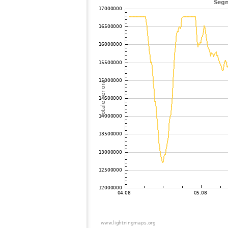
104
10.4
Belgio
105
22.2
Olanda
106
19.3
Francia
107
10.4
Olanda
108
10.3
Olanda
109
19.3
Olanda
110
10.3
Olanda
111
19.5
Inghilterra
112
19.5
Francia
113
10.4
Francia
114
10.4
Francia
115
22.2
Olanda
116
10.4
Olanda
117
19.5
Francia
118
22.2
Francia
119
22.2
Inghilterra
120
19.5
Olanda
121
19.3
Germania
122
19.5
Francia
123
10.4
Francia
124
19.4
Germania
125
19.1
Francia
126
19.4
Belgio
127
19.5
Francia
128
10.4
Olanda
129
22.2
Germania
130
10.4
Francia
131
22.2
Inghilterra