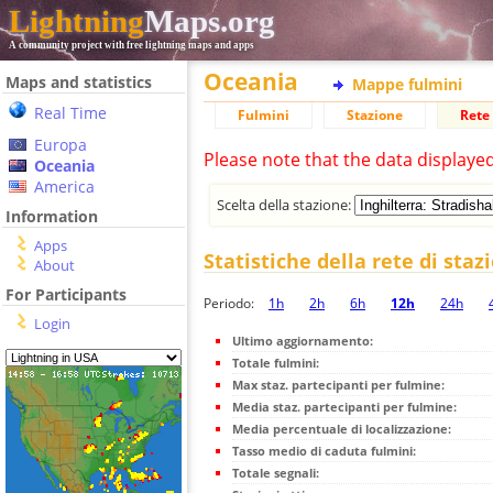
Lightning
Maps.org
A community project with free lightning maps and apps
Oceania
Maps and statistics
Mappe fulmini
Real Time
Fulmini
Stazione
Rete 
Europa
Please note that the data displaye
Oceania
America
Scelta della stazione:
Information
Apps
Statistiche della rete di staz
About
For Participants
Periodo:
1h
2h
6h
12h
24h
Login
Ultimo aggiornamento:
Totale fulmini:
Max staz. partecipanti per fulmine:
Media staz. partecipanti per fulmine:
Media percentuale di localizzazione:
Tasso medio di caduta fulmini:
Totale segnali: