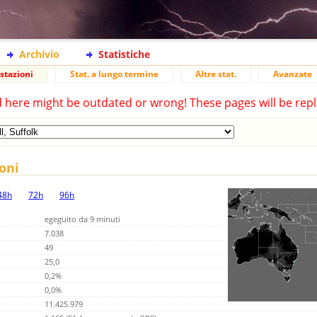
Archivio
Statistiche
stazioni
Stat. a lungo termine
Altre stat.
Avanzate
d here might be outdated or wrong! These pages will be repl
ioni
48h
72h
96h
egeguito da 9 minuti
7.038
49
25,0
0,2%
0,0%
11.425.979