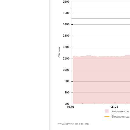
72
19.5
Polska
L
73
10.4
Niemcy
S
74
19.5
Polska
W
75
19.3
Niemcy
E
76
19.5
Polska
J
77
22.2
Niemcy
N
78
19.5
Polska
?
79
19.5
Polska
S
80
19.3
Dania
V
81
10.3
Niemcy
H
82
10.3
Niemcy
I
83
19.3
Dania
V
84
19.3
Szwecja
B
85
19.5
Polska
P
86
19.4
Niemcy
A
87
22.2
Niemcy
O
88
19.3
Niemcy
G
89
19.5
Szwecja
S
90
22.2
Niemcy
D
91
10.4
Niemcy
S
92
19.4
Polska
L
93
6.8
Niemcy
B
94
19.3
Szwecja
B
95
10.3
Niemcy
K
96
19.3
Niemcy
K
97
19.5
Polska
B
98
10.4
Niemcy
N
99
22.2
Szwecja
S