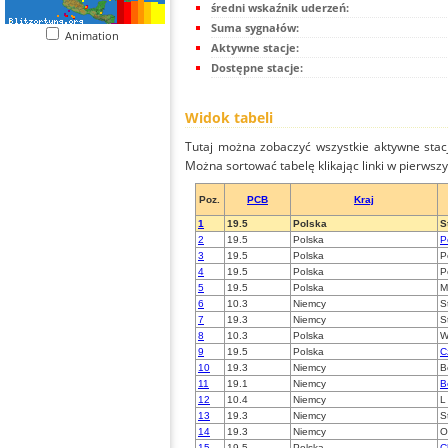
średni wskaźnik uderzeń:
Suma sygnałów:
Animation
Aktywne stacje:
Dostępne stacje:
Widok tabeli
Tutaj można zobaczyć wszystkie aktywne stac
Można sortować tabelę klikając linki w pierwsz
Poz.
PCB
Kraj
1
19.5
Polska
S
2
19.5
Polska
P
3
19.5
Polska
P
4
19.5
Polska
P
5
19.5
Polska
M
6
10.3
Niemcy
S
7
19.3
Niemcy
S
8
10.3
Polska
W
9
19.5
Polska
C
10
19.3
Niemcy
B
11
19.1
Niemcy
B
12
10.4
Niemcy
L
13
19.3
Niemcy
S
14
19.3
Niemcy
O
15
19.5
Polska
C