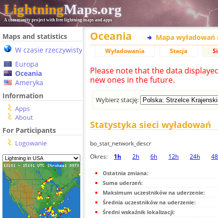
Lightning
Maps.org
A community project with free lightning maps and apps
Oceania
Maps and statistics
Mapa wyładowań 
W czasie rzeczywistym
Wyładowania
Stacja
S
Europa
Please note that the data displaye
Oceania
new ones in the future.
Ameryka
Information
Wybierz stację:
Apps
About
Statystyka sieci wyładowań
For Participants
Logowanie
bo_stat_network_descr
Okres:
1h
2h
6h
12h
24h
48
Ostatnia zmiana:
Suma uderzeń:
Maksimum uczestników na uderzenie:
Średnia uczestników na uderzenie:
Średni wskaźnik lokalizacji: