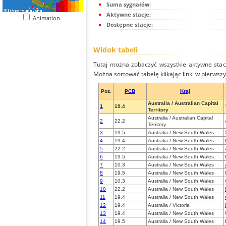
Suma sygnałów:
Aktywne stacje:
Animation
Dostępne stacje:
Widok tabeli
Tutaj można zobaczyć wszystkie aktywne stac
Można sortować tabelę klikając linki w pierwsz
Poz.
PCB
Kraj
Australia / Australian Capital
1
19.4
Territory
Australia / Australian Capital
2
22.2
Territory
3
19.5
Australia / New South Wales
4
19.4
Australia / New South Wales
5
22.2
Australia / New South Wales
6
19.5
Australia / New South Wales
7
10.3
Australia / New South Wales
8
19.5
Australia / New South Wales
9
10.3
Australia / New South Wales
10
22.2
Australia / New South Wales
11
19.4
Australia / New South Wales
12
19.4
Australia / Victoria
13
19.4
Australia / New South Wales
14
19.5
Australia / New South Wales