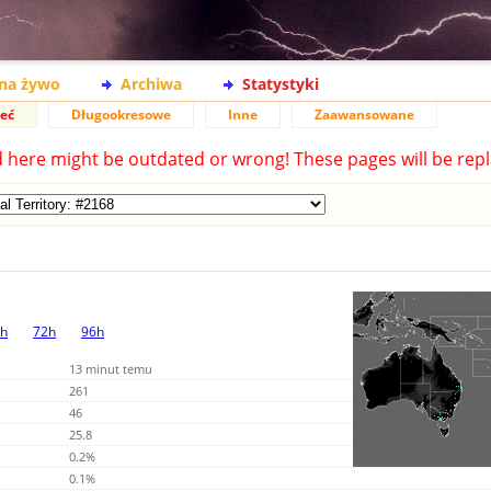
na żywo
Archiwa
Statystyki
ieć
Długookresowe
Inne
Zaawansowane
d here might be outdated or wrong! These pages will be repl
h
72h
96h
13 minut temu
261
46
25.8
0.2%
0.1%