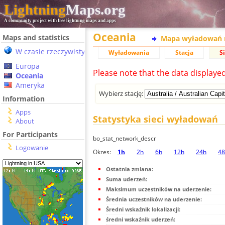
Lightning
Maps.org
A community project with free lightning maps and apps
Oceania
Maps and statistics
Mapa wyładowań 
W czasie rzeczywistym
Wyładowania
Stacja
S
Europa
Please note that the data displaye
Oceania
Ameryka
Wybierz stację:
Information
Apps
Statystyka sieci wyładowań
About
For Participants
bo_stat_network_descr
Logowanie
Okres:
1h
2h
6h
12h
24h
48
Ostatnia zmiana:
Suma uderzeń:
Maksimum uczestników na uderzenie:
Średnia uczestników na uderzenie:
Średni wskaźnik lokalizacji:
średni wskaźnik uderzeń: