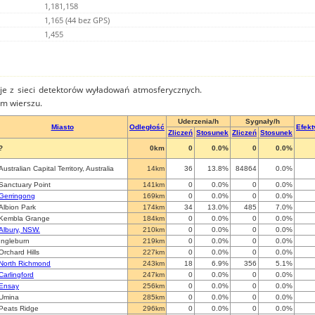
1,181,158
1,165 (44 bez GPS)
1,455
je z sieci detektorów wyładowań atmosferycznych.
ym wierszu.
Uderzenia/h
Sygnały/h
Miasto
Odległość
Efek
Zliczeń
Stosunek
Zliczeń
Stosunek
?
0km
0
0.0%
0
0.0%
Australian Capital Territory, Australia
14km
36
13.8%
84864
0.0%
Sanctuary Point
141km
0
0.0%
0
0.0%
Gerringong
169km
0
0.0%
0
0.0%
Albion Park
174km
34
13.0%
485
7.0%
Kembla Grange
184km
0
0.0%
0
0.0%
Albury, NSW.
210km
0
0.0%
0
0.0%
Ingleburn
219km
0
0.0%
0
0.0%
Orchard Hills
227km
0
0.0%
0
0.0%
North Richmond
243km
18
6.9%
356
5.1%
Carlingford
247km
0
0.0%
0
0.0%
Ensay
256km
0
0.0%
0
0.0%
Umina
285km
0
0.0%
0
0.0%
Peats Ridge
296km
0
0.0%
0
0.0%