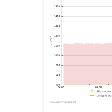
71
22.2
Singapore
72
22.2
Philippines
73
19.5
Philippines
74
19.0
Japan
75
19.4
Japan
76
22.2
Taiwan
77
19.5
Viet Nam
78
19.5
Japan
79
19.3
Thailand
80
22.2
Taiwan
81
19.3
Japan
82
19.5
Japan
83
19.5
Japan
84
19.5
Japan
85
19.5
Japan
86
19.3
Japan
87
19.5
Japan
88
19.1
Japan
89
19.5
Japan
90
19.3
Japan
91
19.3
Japan
92
19.5
Japan
93
22.2
Japan
94
22.2
Japan
95
19.5
Japan
96
19.5
Japan
97
10.4
Japan
98
19.3
Japan