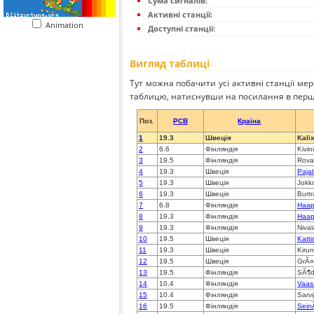
Сума сигналів:
Активні станції:
Animation
Доступні станції:
Вигляд таблиці
Тут можна побачити усі активні станції ме
таблицю, натиснувши на посилання в перш
Поз.
PCB
Країна
1
19.3
Швеція
Kali
2
6.6
Фінляндія
Kivin
3
19.5
Фінляндія
Rova
4
19.3
Швеція
Paja
5
19.3
Швеція
Jokk
6
19.3
Швеція
Burtr
7
6.8
Фінляндія
Haap
8
19.3
Фінляндія
Haap
9
19.3
Фінляндія
Nival
10
19.5
Швеція
Katt
11
19.3
Швеція
Kiru
12
19.5
Швеція
GrÃ¤
13
19.5
Фінляндія
SÃ¶d
14
10.4
Фінляндія
Vaas
15
10.4
Фінляндія
Sarvi
16
19.5
Фінляндія
Sein