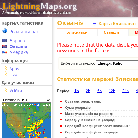
Lightning
Maps.org
A community project with free lightning maps and apps
Океанія
Карти/Статистика
Карта блискавок
Реальний час
Блискавки
Станція
М
Європа
Please note that the data displaye
Океанія
new ones in the future.
Америка
Інформація
Виберіть станцію:
Apps
Про
Статистика мережі блиска
Для учасників
Увійти
Період:
1h
2h
6h
12h
24h
4
Останнє оновлення:
Сума розрядів:
Макс учасників на розряд:
Серед. учасників на розряд:
Середній коефіцієнт розташування:
Середній коефіцієнт розрядів: