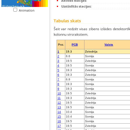
Aktīvās stacijas:
Uzstādītās stacijas:
Animation
Tabulas skats
Šeit var redzēt visas zibens izlādes detektortī
kolonnu virsrakstiem.
Poz.
PCB
Valsts
1
19.3
Zviedrija
2
6.6
Somija
3
19.5
Zviedrija
4
19.5
Somija
5
19.3
Zviedrija
6
19.3
Zviedrija
7
6.8
Somija
8
19.3
Somija
9
19.3
Somija
10
19.5
Zviedrija
11
19.3
Zviedrija
12
19.5
Zviedrija
13
19.5
Somija
14
10.4
Somija
15
10.4
Somija
16
19.5
Somija
17
19.5
Zviedrija