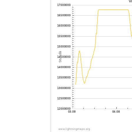
102
22.2
Zviedrija
103
19.5
Zviedrija
104
10.4
Zviedrija
105
19.5
Russland
106
19.5
Zviedrija
107
19.3
Zviedrija
108
22.2
Norvēģija
109
22.2
Zviedrija
110
19.3
Zviedrija
111
10.3
Zviedrija
112
10.2
Zviedrija
113
19.1
Norvēģija
114
19.5
Zviedrija
115
19.3
Zviedrija
116
19.1
Zviedrija
117
6.8
Norvēģija
118
19.3
Norvēģija
119
22.2
Norvēģija
120
19.3
Zviedrija
121
10.3
Norvēģija
122
19.5
Russland
123
19.5
Zviedrija
124
19.3
Russland
125
10.4
Zviedrija
126
19.5
Zviedrija
127
10.4
Zviedrija
128
19.3
Dānija
129
19.3
Dānija