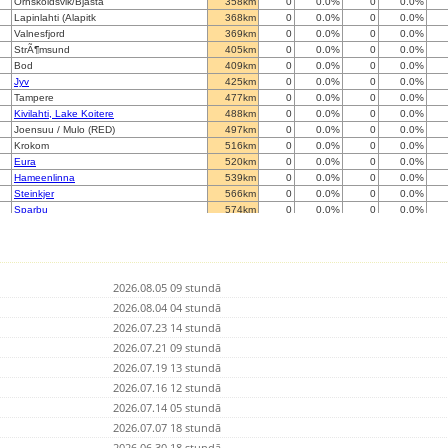
Ornskoldsvik/Bjasta
358km
0
0.0%
0
0.0%
Lapinlahti (Alapitk
368km
0
0.0%
0
0.0%
Valnesfjord
369km
0
0.0%
0
0.0%
StrÃ¶msund
405km
0
0.0%
0
0.0%
Bod
409km
0
0.0%
0
0.0%
Jyv
425km
0
0.0%
0
0.0%
Tampere
477km
0
0.0%
0
0.0%
Kivilahti, Lake Koitere
488km
0
0.0%
0
0.0%
Joensuu / Mulo (RED)
497km
0
0.0%
0
0.0%
Krokom
516km
0
0.0%
0
0.0%
Eura
520km
0
0.0%
0
0.0%
Hameenlinna
539km
0
0.0%
0
0.0%
Steinkjer
566km
0
0.0%
0
0.0%
Sparbu
574km
0
0.0%
0
0.0%
Sparbu II
574km
0
0.0%
0
0.0%
Saimaanharju
581km
0
0.0%
0
0.0%
Lemi
587km
0
0.0%
0
0.0%
Luum
590km
0
0.0%
0
0.0%
2026.08.05 09 stundā
Kerava
610km
0
0.0%
0
0.0%
LOHJA
2026.08.04 04 stundā
611km
0
0.0%
0
0.0%
Loviisa
634km
0
0.0%
2012
0.0%
2026.07.23 14 stundā
Pernaja
634km
0
0.0%
0
0.0%
2026.07.21 09 stundā
Siuntio
635km
0
0.0%
0
0.0%
2026.07.19 13 stundā
Aafjord
638km
0
0.0%
0
0.0%
Kemi
2026.07.16 12 stundā
642km
0
0.0%
0
0.0%
Mariehamn
646km
0
0.0%
0
0.0%
2026.07.14 05 stundā
Trondheim
649km
0
0.0%
4611
0.0%
2026.07.07 18 stundā
Trondheim
652km
0
0.0%
0
0.0%
2026.06.30 18 stundā