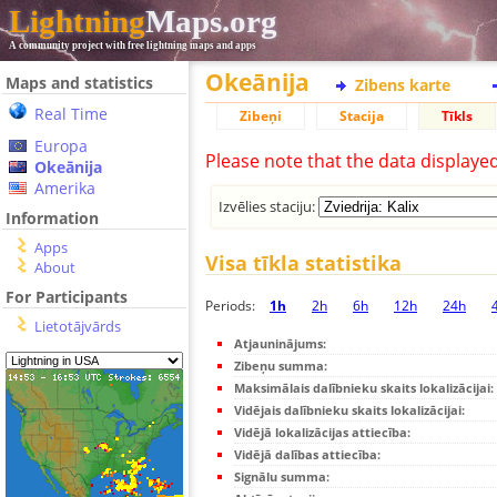
Lightning
Maps.org
A community project with free lightning maps and apps
Okeānija
Maps and statistics
Zibens karte
Real Time
Zibeņi
Stacija
Tīkls
Europa
Please note that the data displaye
Okeānija
Amerika
Izvēlies staciju:
Information
Apps
Visa tīkla statistika
About
For Participants
Periods:
1h
2h
6h
12h
24h
Lietotājvārds
Atjauninājums:
Zibeņu summa:
Maksimālais dalībnieku skaits lokalizācijai:
Vidējais dalībnieku skaits lokalizācijai:
Vidējā lokalizācijas attiecība:
Vidējā dalības attiecība:
Signālu summa: