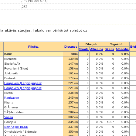
1,149 (43 bez GPS)
1,287
kla aktīvās stacijas. Tabalu var pārkārtot spiežot uz
Zibeņi/h
Signāli/h
Pilsēta
Distance
Efek
Skaits
Attiecība
Skaits
Attiecība
Kalix
0km
0
0.0%
0
0.0%
Kiviniemi,
139km
0
0.0%
0
0.0%
SkellefteÃ¥
147km
0
0.0%
0
0.0%
Rovaniemi (Blue)
158km
0
0.0%
0
0.0%
Jokkmokk
161km
0
0.0%
0
0.0%
Burtrask
174km
0
0.0%
0
0.0%
Haapavesi (Leppiojanpera)
221km
0
0.0%
0
0.0%
Haapavesi (Leppiojanpera)
221km
0
0.0%
0
0.0%
Nivala
236km
0
0.0%
0
0.0%
Kattisavan
245km
0
0.0%
0
0.0%
Kiruna
257km
0
0.0%
0
0.0%
GrÃ¤smyr
270km
0
0.0%
0
0.0%
SÃ¶derudden
289km
0
0.0%
0
0.0%
Vaasa
302km
0
0.0%
0
0.0%
Sarvijoki
335km
0
0.0%
6207
0.0%
SeinÃ¤joki BLUE
337km
0
0.0%
0
0.0%
Ornskoldsvik / Sidensjo
350km
0
0.0%
0
0.0%