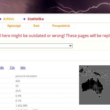
Arhīvs
Statistika
Ilglaicīgā
Dati
Perspektīvā
d here might be outdated or wrong! These pages will be repl
48h
72h
96h
pirms 8 minūtēm
426
55
24.5
0.4%
0.1%
1,452,989