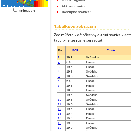
Součet signálů:
Aktivní stanice:
Animation
Dostupné stanice:
Tabulkové zobrazení
Zde můžete vidět všechny aktivní stanice v dete
tabulky je lze různě seřazovat.
Poz.
PCB
Země
1
19.3
Švédsko
2
6.6
Finsko
3
19.5
Finsko
4
19.3
Švédsko
5
19.3
Švédsko
6
6.8
Finsko
7
19.3
Finsko
8
19.3
Finsko
9
19.5
Švédsko
10
19.3
Švédsko
11
19.5
Švédsko
12
19.5
Finsko
13
10.4
Finsko
14
10.4
Finsko
15
19.5
Finsko
16
19.5
Švédsko