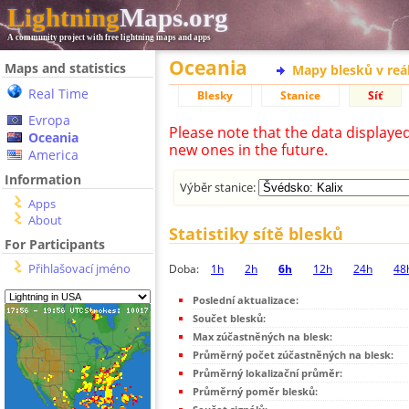
Lightning
Maps.org
A community project with free lightning maps and apps
Oceania
Maps and statistics
Mapy blesků v reá
Real Time
Blesky
Stanice
Síť
Evropa
Please note that the data displaye
Oceania
new ones in the future.
America
Information
Výběr stanice:
Apps
About
Statistiky sítě blesků
For Participants
Přihlašovací jméno
Doba:
1h
2h
6h
12h
24h
48
Poslední aktualizace:
Součet blesků:
Max zúčastněných na blesk:
Průměrný počet zúčastněných na blesk:
Průměrný lokalizační průměr:
Průměrný poměr blesků: