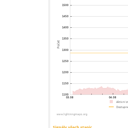
73
19.5
Švédsko
74
19.4
Estonsko
75
19.3
Norsko
76
19.3
Norsko
77
10.4
Norsko
78
10.4
Norsko
79
10.3
Norsko
80
19.4
Estonsko
81
19.5
Švédsko
82
19.1
Estonsko
83
19.1
Norsko
84
19.3
Švédsko
85
19.3
Norsko
86
10.3
Švédsko
87
19.3
Norsko
88
19.1
Norsko
89
19.5
Litva
90
19.5
Švédsko
91
19.5
Švédsko
92
19.5
Švédsko
93
10.4
Norsko
94
19.5
Švédsko
95
6.6
Norsko
96
19.5
Švédsko
97
19.5
Litva
98
19.5
Švédsko
99
19.5
Švédsko
100
19.5
Švédsko
Signály všech stanic