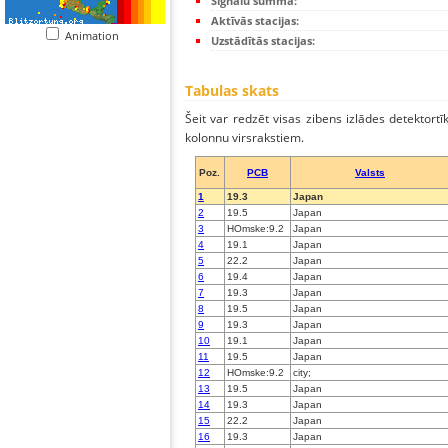
Signālu summa:
Aktīvās stacijas:
Animation
Uzstādītās stacijas:
Tabulas skats
Šeit var redzēt visas zibens izlādes detektortī
kolonnu virsrakstiem.
Poz.
PCB
Valsts
1
19.3
Japan
2
19.5
Japan
3
HOmske:9.2
Japan
4
19.1
Japan
5
22.2
Japan
6
19.4
Japan
7
19.3
Japan
8
19.5
Japan
9
19.3
Japan
10
19.1
Japan
11
19.5
Japan
12
HOmske:9.2
city;
13
19.5
Japan
14
19.3
Japan
15
22.2
Japan
16
19.3
Japan