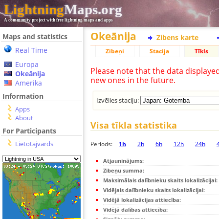
Lightning
Maps.org
A community project with free lightning maps and apps
Okeānija
Maps and statistics
Zibens karte
Real Time
Zibeņi
Stacija
Tīkls
Europa
Please note that the data displaye
Okeānija
new ones in the future.
Amerika
Information
Izvēlies staciju:
Apps
About
Visa tīkla statistika
For Participants
Lietotājvārds
Periods:
1h
2h
6h
12h
24h
Atjauninājums:
Zibeņu summa:
Maksimālais dalībnieku skaits lokalizācijai:
Vidējais dalībnieku skaits lokalizācijai:
Vidējā lokalizācijas attiecība:
Vidējā dalības attiecība: