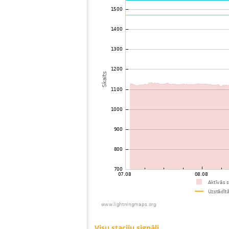
73
22.2
Mongolia
74
19.5
Viet Nam
75
19.3
Malaysia
76
19.3
Thailand
77
19.5
Myanmar
78
19.5
India
79
22.2
Bangladesh
80
22.2
Singapore
81
19.5
Russland
82
10.4
Australia / Northern Territory
83
19.4
Australia / Northern Territory
84
19.5
Tajikistan
85
19.1
Australia / Queensland
86
10.4
United States / Hawaii
87
19.5
United States / Hawaii
88
19.3
Australia / Queensland
89
19.5
Australia / Queensland
90
19.5
Australia / Queensland
91
19.5
Australia / Queensland
92
19.5
Australia / Queensland
93
10.4
Australia / Queensland
94
19.3
Australia / Queensland
95
19.5
Canada
96
10.4
Russland
97
19.5
Australia / New South Wales
98
19.3
Australia / New South Wales
99
Canada
100
19.5
Somija
Visu staciju signāli