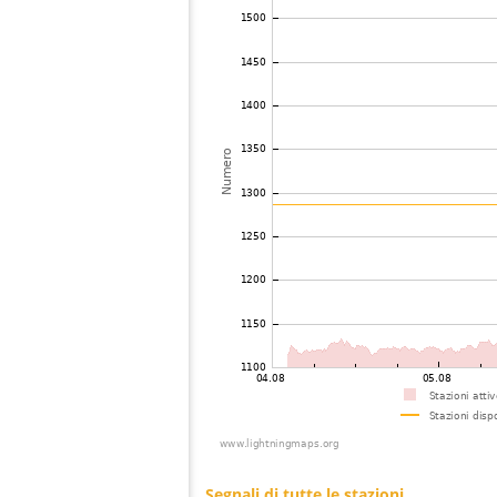
74
10.4
Ungheria
75
10.4
Austria
76
19.5
Ungheria
77
19.5
Polonia
78
10.3
Germania
79
19.5
Polonia
80
19.3
Slovakia (Slovak Republic)
81
19.3
Germania
82
19.3
Slovakia (Slovak Republic)
83
19.5
Germania
84
19.5
Polonia
85
19.5
Polonia
86
19.3
Rep. Ceca
87
19.4
Rep. Ceca
88
19.3
Ungheria
89
19.5
Polonia
90
19.4
?
91
19.3
?
92
19.5
Slovenia
93
22.2
Italia
94
10.3
Slovenia
95
19.5
Germania
96
19.4
Rep. Ceca
97
19.5
Italia
98
19.3
Germania
99
19.1
Italia
100
19.5
Italia
101
19.3
Germania
Segnali di tutte le stazioni