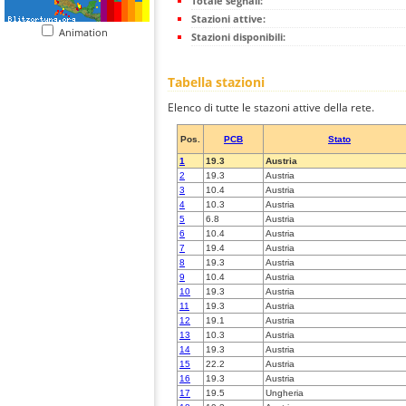
Totale segnali:
Stazioni attive:
Animation
Stazioni disponibili:
Tabella stazioni
Elenco di tutte le stazoni attive della rete.
Pos.
PCB
Stato
1
19.3
Austria
2
19.3
Austria
3
10.4
Austria
4
10.3
Austria
5
6.8
Austria
6
10.4
Austria
7
19.4
Austria
8
19.3
Austria
9
10.4
Austria
10
19.3
Austria
11
19.3
Austria
12
19.1
Austria
13
10.3
Austria
14
19.3
Austria
15
22.2
Austria
16
19.3
Austria
17
19.5
Ungheria