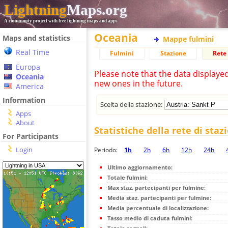
Lightning
Maps.org
A community project with free lightning maps and apps
Oceania
Maps and statistics
Mappe fulmini
Real Time
Fulmini
Stazione
Rete 
Europa
Please note that the data displaye
Oceania
new ones in the future.
America
Information
Scelta della stazione:
Apps
About
Statistiche della rete di staz
For Participants
Login
Periodo:
1h
2h
6h
12h
24h
Ultimo aggiornamento:
Totale fulmini:
Max staz. partecipanti per fulmine:
Media staz. partecipanti per fulmine:
Media percentuale di localizzazione:
Tasso medio di caduta fulmini: