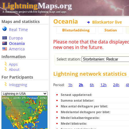
Lightning
Maps.org
A community project with free lightning maps and apps
Oceania
Maps and statistics
Blixtkartor live
Real Time
Blixturladdning
Station
Europa
Please note that the data displaye
Oceania
new ones in the future.
America
Information
Select station:
Apps
About
Lightning network statistics
For Participants
Inloggning
Period:
1h
2h
6h
12h
24h
4
Senast uppdaterad:
Summa antal blixtar:
Max antal deltagare per blixt:
Medelantal deltagare per blixt:
Medel lokaliseringsratio:
Medel blixtratio: