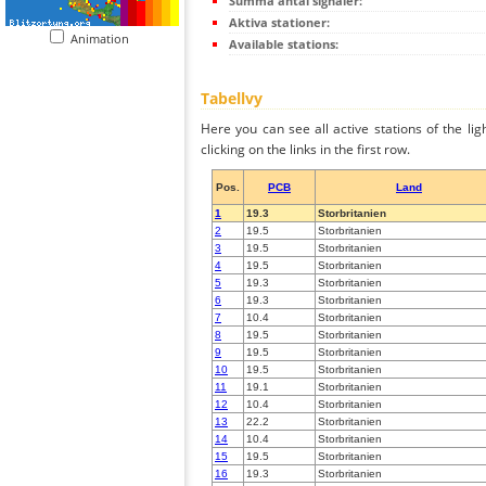
Summa antal signaler:
Aktiva stationer:
Animation
Available stations:
Tabellvy
Here you can see all active stations of the li
clicking on the links in the first row.
Pos.
PCB
Land
1
19.3
Storbritanien
2
19.5
Storbritanien
3
19.5
Storbritanien
4
19.5
Storbritanien
5
19.3
Storbritanien
6
19.3
Storbritanien
7
10.4
Storbritanien
8
19.5
Storbritanien
9
19.5
Storbritanien
10
19.5
Storbritanien
11
19.1
Storbritanien
12
10.4
Storbritanien
13
22.2
Storbritanien
14
10.4
Storbritanien
15
19.5
Storbritanien
16
19.3
Storbritanien