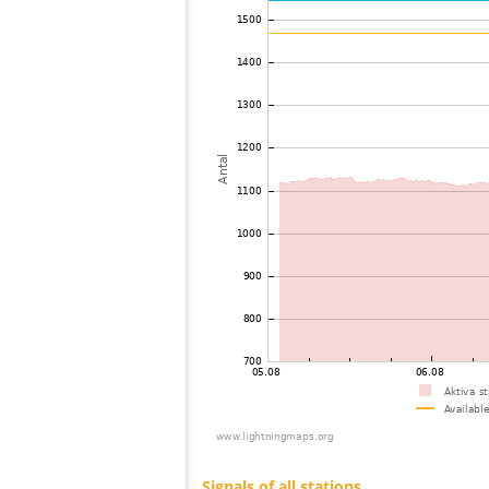
73
22.2
Storbritanien
74
19.5
Storbritanien
75
19.3
Storbritanien
76
19.4
Storbritanien
77
10.4
Storbritanien
78
19.3
Niederlande
79
19.5
Storbritanien
80
19.5
Storbritanien
81
19.1
Storbritanien
82
10.4
Storbritanien
83
10.4
Niederlande
84
19.5
Storbritanien
85
19.5
Storbritanien
86
22.2
?
87
22.2
Niederlande
88
19.5
Storbritanien
89
19.4
Niederlande
90
10.3
Niederlande
91
10.4
Frankrike
92
19.4
Niederlande
93
19.1
Frankrike
94
22.0
Niederlande
95
22.2
Niederlande
96
19.3
Niederlande
97
19.4
Niederlande
98
10.3
Niederlande
99
22.2
Niederlande
100
22.2
Niederlande
Signals of all stations