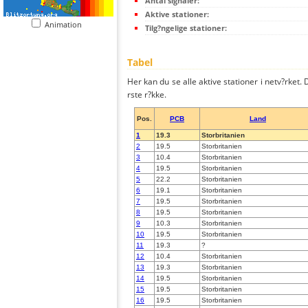
Antal signaler:
Aktive stationer:
Animation
Tilg?ngelige stationer:
Tabel
Her kan du se alle aktive stationer i netv?rket. D
rste r?kke.
Pos.
PCB
Land
1
19.3
Storbritanien
2
19.5
Storbritanien
3
10.4
Storbritanien
4
19.5
Storbritanien
5
22.2
Storbritanien
6
19.1
Storbritanien
7
19.5
Storbritanien
8
19.5
Storbritanien
9
10.3
Storbritanien
10
19.5
Storbritanien
11
19.3
?
12
10.4
Storbritanien
13
19.3
Storbritanien
14
19.5
Storbritanien
15
19.5
Storbritanien
16
19.5
Storbritanien