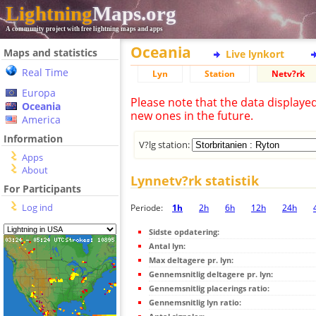
Lightning
Maps.org
A community project with free lightning maps and apps
Oceania
Maps and statistics
Live lynkort
Real Time
Lyn
Station
Netv?rk
Europa
Please note that the data displaye
Oceania
new ones in the future.
America
Information
V?lg station:
Apps
About
Lynnetv?rk statistik
For Participants
Log ind
Periode:
1h
2h
6h
12h
24h
Sidste opdatering:
Antal lyn:
Max deltagere pr. lyn:
Gennemsnitlig deltagere pr. lyn:
Gennemsnitlig placerings ratio:
Gennemsnitlig lyn ratio: