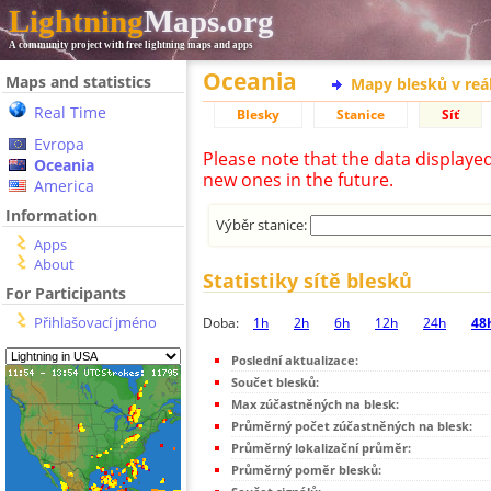
Lightning
Maps.org
A community project with free lightning maps and apps
Oceania
Maps and statistics
Mapy blesků v reá
Real Time
Blesky
Stanice
Síť
Evropa
Please note that the data displaye
Oceania
new ones in the future.
America
Information
Výběr stanice:
Apps
About
Statistiky sítě blesků
For Participants
Přihlašovací jméno
Doba:
1h
2h
6h
12h
24h
48
Poslední aktualizace:
Součet blesků:
Max zúčastněných na blesk:
Průměrný počet zúčastněných na blesk:
Průměrný lokalizační průměr:
Průměrný poměr blesků: