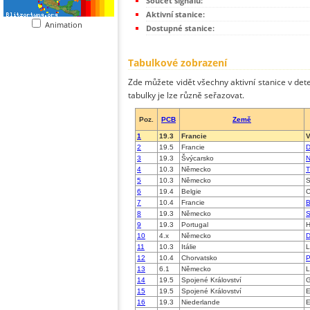
Součet signálů:
Aktivní stanice:
Animation
Dostupné stanice:
Tabulkové zobrazení
Zde můžete vidět všechny aktivní stanice v dete
tabulky je lze různě seřazovat.
Poz.
PCB
Země
1
19.3
Francie
V
2
19.5
Francie
D
3
19.3
Švýcarsko
N
4
10.3
Německo
T
5
10.3
Německo
S
6
19.4
Belgie
C
7
10.4
Francie
B
8
19.3
Německo
S
9
19.3
Portugal
H
10
4.x
Německo
11
10.3
Itálie
L
12
10.4
Chorvatsko
P
13
6.1
Německo
L
14
19.5
Spojené Království
G
15
19.5
Spojené Království
E
16
19.3
Niederlande