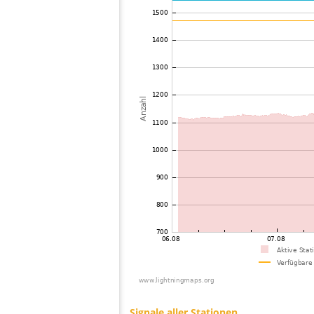
73
10.4
Frankreich
74
22.2
Schweiz
75
19.5
Frankreich
76
19.5
Spanien
77
19.3
Frankreich
78
19.5
Spanien
79
19.5
Italien
80
10.4
Frankreich
81
19.5
Italien
82
10.4
Italien
83
10.3
Schweiz
84
19.4
Schweiz
85
10.3
Schweiz
86
19.1
Spanien
87
10.3
Schweiz
88
10.3
Schweiz
89
10.4
Frankreich
90
19.4
Schweiz
91
19.5
Schweiz
92
19.5
Frankreich
93
22.2
Italien
94
19.5
Spanien
95
19.5
Frankreich
96
19.5
Spanien
97
10.3
Schweiz
98
10.4
Schweiz
99
19.1
Frankreich
100
10.3
Italien
Signale aller Stationen