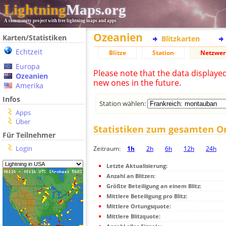
Lightning
Maps.org
A community project with free lightning maps and apps
Ozeanien
Karten/Statistiken
Blitzkarten
Echtzeit
Blitze
Station
Netzwer
Europa
Please note that the data displaye
Ozeanien
new ones in the future.
Amerika
Infos
Station wählen:
Apps
Über
Statistiken zum gesamten O
Für Teilnehmer
Login
Zeitraum:
1h
2h
6h
12h
24h
Letzte Aktualisierung:
Anzahl an Blitzen:
Größte Beteiligung an einem Blitz:
Mittlere Beteiligung pro Blitz:
Mittlere Ortungsquote:
Mittlere Blitzquote: