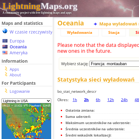
Lightning
Maps.org
A community project with free lightning maps and apps
Oceania
Maps and statistics
Mapa wyładowań 
W czasie rzeczywistym
Wyładowania
Stacja
S
Europa
Please note that the data displaye
Oceania
new ones in the future.
Ameryka
Information
Wybierz stację:
Apps
About
Statystyka sieci wyładowań
For Participants
Logowanie
bo_stat_network_descr
Okres:
1h
2h
6h
12h
24h
48
Ostatnia zmiana:
Suma uderzeń:
Maksimum uczestników na uderzenie:
Średnia uczestników na uderzenie:
Średni wskaźnik lokalizacji: