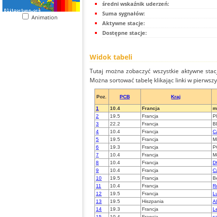
średni wskaźnik uderzeń:
Suma sygnałów:
Animation
Aktywne stacje:
Dostępne stacje:
Widok tabeli
Tutaj można zobaczyć wszystkie aktywne stac
Można sortować tabelę klikając linki w pierwsz
Poz.
PCB
Kraj
1
10.4
Francja
m
2
19.5
Francja
P
3
22.2
Francja
B
4
10.4
Francja
C
5
19.5
Francja
M
6
19.3
Francja
P
7
10.4
Francja
M
8
10.4
Francja
D
9
10.4
Francja
C
10
19.5
Francja
B
11
10.4
Francja
R
12
19.5
Francja
L
13
19.5
Hiszpania
A
14
19.3
Francja
L
15
10.4
Francja
sa