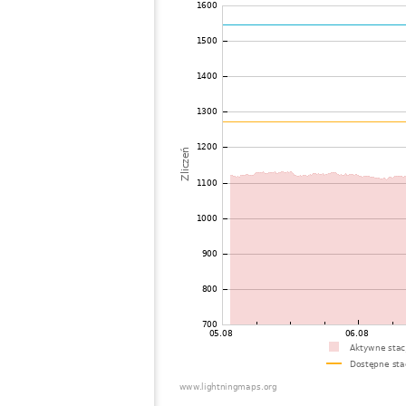
72
19.5
Hiszpania
A
73
19.3
Francja
Ma
74
19.5
Hiszpania
Bo
75
19.5
Włochy
S
76
10.4
Francja
B
77
19.5
Włochy
A
78
10.4
Włochy
S
79
10.3
Szwajcaria
B
80
19.4
Szwajcaria
B
81
10.3
Szwajcaria
S
82
19.1
Hiszpania
M
83
10.3
Szwajcaria
S
84
10.3
Szwajcaria
I
85
10.4
Francja
Pr
86
19.4
Szwajcaria
K
87
19.5
Szwajcaria
M
88
19.5
Francja
e
89
22.2
Włochy
C
90
19.5
Hiszpania
L
91
19.5
Francja
L
92
19.5
Hiszpania
M
93
10.3
Szwajcaria
I
94
10.4
Szwajcaria
I
95
19.1
Francja
N
96
10.4
Francja
Tr
97
10.3
Włochy
C
98
6.7
Szwajcaria
O
99
10.4
Francja
E