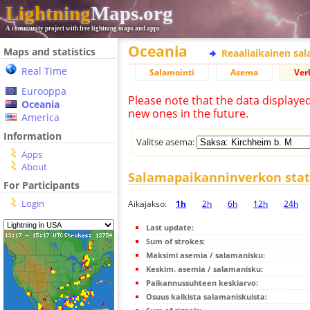
Lightning
Maps.org
A community project with free lightning maps and apps
Oceania
Maps and statistics
Reaaliaikainen sa
Real Time
Salamointi
Asema
Ver
Eurooppa
Please note that the data displaye
Oceania
new ones in the future.
America
Information
Valitse asema:
Apps
About
Salamapaikanninverkon stati
For Participants
Login
Aikajakso:
1h
2h
6h
12h
24h
Last update:
Sum of strokes:
Maksimi asemia / salamanisku:
Keskim. asemia / salamanisku:
Paikannussuhteen keskiarvo:
Osuus kaikista salamaniskuista: