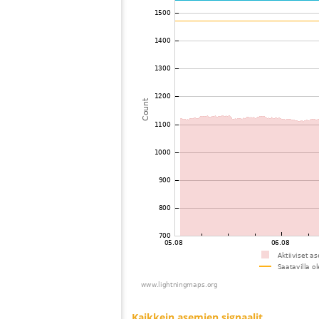
73
10.3
Sveitsi
74
19.4
Saksa
75
19.4
Tsekin tasavalta
76
19.3
Saksa
77
10.4
Tsekin tasavalta
78
19.5
Saksa
79
22.2
Saksa
80
19.3
Austria
81
19.3
Saksa
82
22.2
Austria
83
19.5
Italia
84
19.3
Austria
85
10.3
Saksa
86
19.3
Saksa
87
19.4
Saksa
88
19.3
Austria
89
6.6
Austria
90
19.1
Austria
91
19.5
Italia
92
19.3
Saksa
93
19.3
?
94
6.6
Austria
95
19.4
Italia
96
22.2
Saksa
97
10.4
Austria
98
19.3
Italia
99
10.3
Saksa
100
19.4
Tsekin tasavalta
Kaikkein asemien signaalit