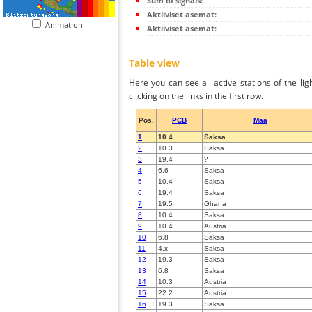
Sum of signals:
Aktiiviset asemat:
Animation
Aktiiviset asemat:
Table view
Here you can see all active stations of the li
clicking on the links in the first row.
Pos.
PCB
Maa
1
10.4
Saksa
2
10.3
Saksa
3
19.4
?
4
6.6
Saksa
5
10.4
Saksa
6
19.4
Saksa
7
19.5
Ghana
8
10.4
Saksa
9
10.4
Austria
10
6.8
Saksa
11
4.x
Saksa
12
19.3
Saksa
13
6.8
Saksa
14
10.3
Austria
15
22.2
Austria
16
19.3
Saksa