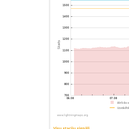
73
19.3
Vācija
74
19.3
Vācija
75
19.4
Vācija
76
19.4
Šveice
77
10.3
Vācija
78
19.3
Šveice
79
19.4
Vācija
80
19.5
Vācija
81
10.4
Vācija
82
22.2
Vācija
83
22.2
Austrija
84
19.5
Itālija
85
6.8
Šveice
86
19.3
Austrija
87
10.3
Vācija
88
19.1
Austrija
89
19.3
Vācija
90
6.6
Austrija
91
6.3
Vācija
92
19.3
Vācija
93
19.3
Vācija
94
19.1
Itālija
95
10.4
Čehija
96
10.4
Austrija
97
10.4
Austrija
98
6.6
Austrija
99
19.5
Itālija
100
6.8
Austrija
Visu staciju signāli