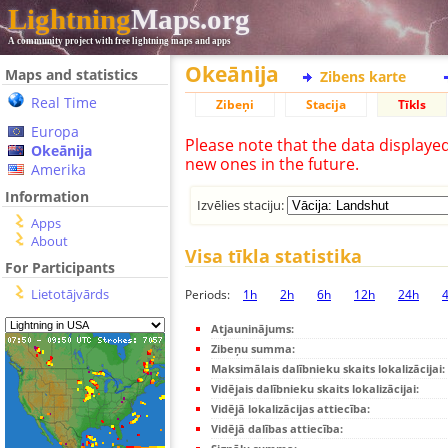
Lightning
Maps.org
A community project with free lightning maps and apps
Okeānija
Maps and statistics
Zibens karte
Real Time
Zibeņi
Stacija
Tīkls
Europa
Please note that the data displaye
Okeānija
new ones in the future.
Amerika
Information
Izvēlies staciju:
Apps
About
Visa tīkla statistika
For Participants
Lietotājvārds
Periods:
1h
2h
6h
12h
24h
Atjauninājums:
Zibeņu summa:
Maksimālais dalībnieku skaits lokalizācijai:
Vidējais dalībnieku skaits lokalizācijai:
Vidējā lokalizācijas attiecība:
Vidējā dalības attiecība: