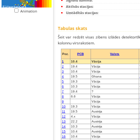
Signālu summa:
Aktīvās stacijas:
Animation
Uzstādītās stacijas:
Tabulas skats
Šeit var redzēt visas zibens izlādes detektortī
kolonnu virsrakstiem.
Poz.
PCB
Valsts
1
10.4
Vācija
2
19.4
Vācija
3
10.4
Vācija
4
19.5
Ghana
5
19.3
Vācija
6
10.3
Vācija
7
19.4
?
8
6.6
Vācija
9
Vācija
10
19.3
Vācija
11
19.5
Austrija
12
4.x
Vācija
13
22.2
Austrija
14
10.3
Austrija
15
10.4
Austrija
16
10.4
Vācija